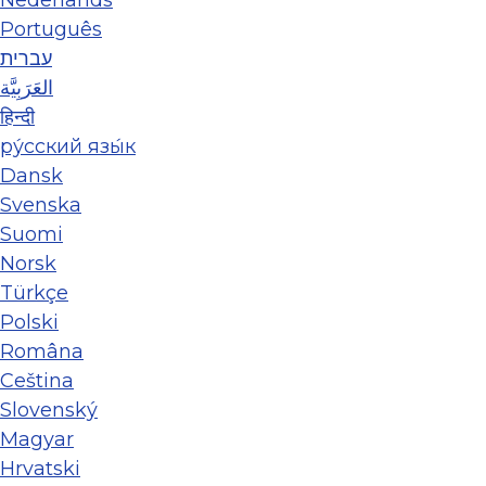
Nederlands
Português
עברית
العَرَبِيَّة
हिन्दी
ру́сский язы́к
Dansk
Svenska
Suomi
Norsk
Türkçe
Polski
Româna
Ceština
Slovenský
Magyar
Hrvatski