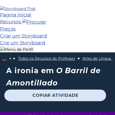
Pagina Inicial
Recursos
Preços
Criar um Storyboard
Crie um Storyboard
Todos os Recursos do Professor
Artes de Língua I
A ironia em
O Barril de
Amontillado
COPIAR ATIVIDADE