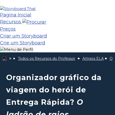
Pagina Inicial
Recursos
Preços
Criar um Storyboard
Crie um Storyboard
Todos os Recursos do Professor
Artigos ELA
O 
Organizador gráfico da
viagem do herói de
Entrega Rápida?
O
ladrão de raios