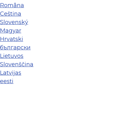
Româna
Ceština
Slovenský
Magyar
Hrvatski
български
Lietuvos
Slovenščina
Latvijas
eesti