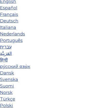
English
Español
Français
Deutsch
Italiana
Nederlands
Português
עברית
العَرَبِيَّة
हिन्दी
ру́сский язы́к
Dansk
Svenska
Suomi
Norsk
Türkçe
Polski