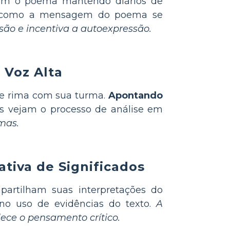
m o poema mantendo diários de
em como a mensagem do poema se
ão e incentiva a autoexpressão.
 Voz Alta
 de rima com sua turma.
Apontando
es vejam o processo de análise em
mas.
tiva de Significados
partilham suas interpretações do
no uso de evidências do texto.
A
lece o pensamento crítico.