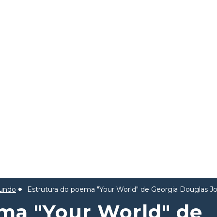
undo
Estrutura do poema "Your World" de Georgia Douglas J
ma "Your World" de