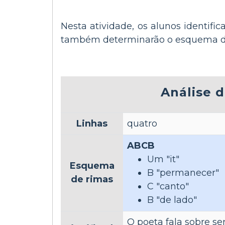
Nesta atividade, os alunos identific
também determinarão o esquema da r
Análise d
Linhas
quatro
ABCB
Um "it"
Esquema
B "permanecer"
de rimas
C "canto"
B "de lado"
O poeta fala sobre ser