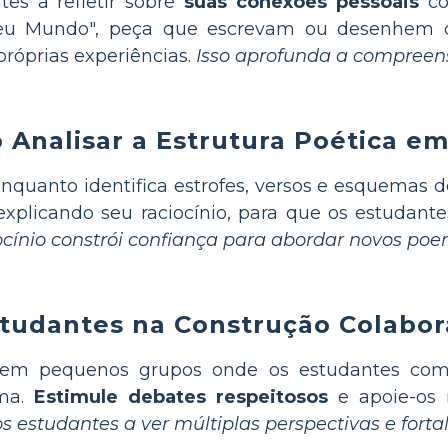
tes a refletir sobre
suas conexões pessoais
co
 "Seu Mundo", peça que escrevam ou desenh
próprias experiências.
Isso aprofunda a compreens
Analisar a Estrutura Poética em
nquanto identifica estrofes, versos e esquemas
xplicando seu raciocínio, para que os estudant
ocínio constrói confiança para abordar novos poe
studantes na Construção Colabora
s em pequenos grupos onde os estudantes com
ema.
Estimule debates respeitosos
e apoie-os 
s estudantes a ver múltiplas perspectivas e forta