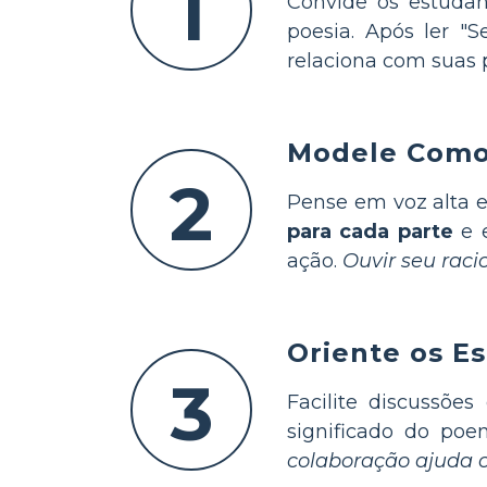
1
Convide os estudan
poesia. Após ler
relaciona com suas 
Modele Como 
2
Pense em voz alta e
para cada parte
e e
ação.
Ouvir seu raci
Oriente os E
3
Facilite discussõe
significado do po
colaboração ajuda o