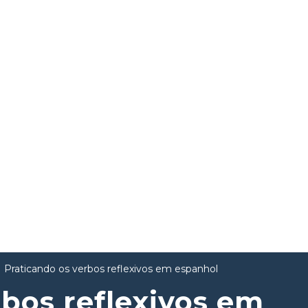
Praticando os verbos reflexivos em espanhol
rbos reflexivos em