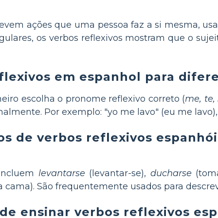
evem ações que uma pessoa faz a si mesma, usa
egulares, os verbos reflexivos mostram que o suje
lexivos em espanhol para difere
meiro escolha o pronome reflexivo correto (
me, te, 
almente. Por exemplo: "yo me lavo" (eu me lavo), "
os de verbos reflexivos espanhó
 incluem
levantarse
(levantar-se),
ducharse
(tom
 a cama). São frequentemente usados para descreve
de ensinar verbos reflexivos es