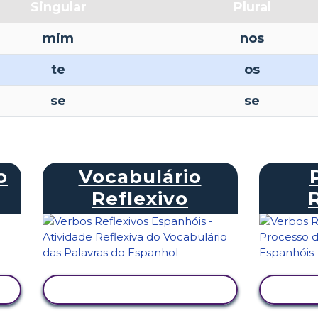
Singular
Plural
mim
nos
te
os
se
se
o
Vocabulário
Reflexivo
VER ATIVIDADE
V