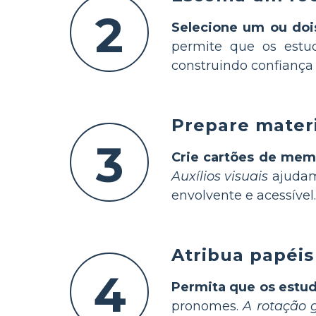
2
Selecione um ou doi
permite que os est
construindo confiança 
Prepare materi
3
Crie cartões de mem
Auxílios visuais
ajudam
envolvente e acessível.
Atribua papéis
4
Permita que os estu
pronomes.
A rotação 