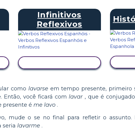
Infinitivos
Histó
Reflexivos
V
VER ATIVIDADE
gular como
lavarse
em tempo presente, primeiro 
e. Então, você ficará com
lavar
, que é conjugado
e presente é
me lavo
.
vo, mude o se no final para refletir o assunto. 
a seria
lavarme
.