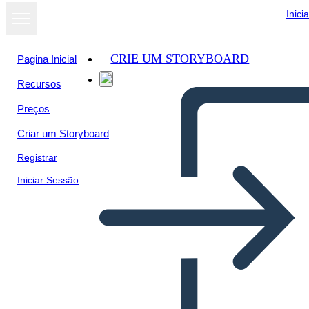
Inici
CRIE UM STORYBOARD
Pagina Inicial
Recursos
Ver como
Preços
apresentação
de slides
Criar um Storyboard
Registrar
Iniciar Sessão