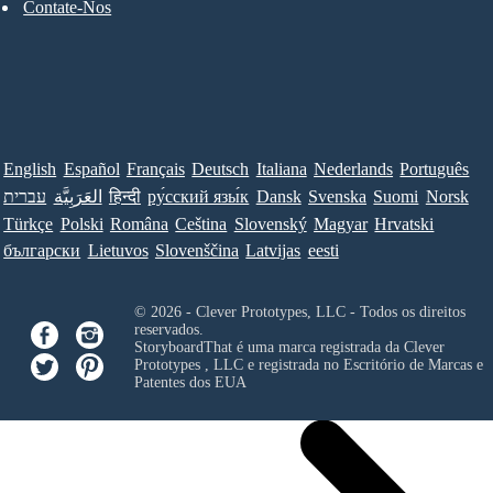
Contate-Nos
English
Español
Français
Deutsch
Italiana
Nederlands
Português
עברית
العَرَبِيَّة
हिन्दी
ру́сский язы́к
Dansk
Svenska
Suomi
Norsk
Türkçe
Polski
Româna
Ceština
Slovenský
Magyar
Hrvatski
български
Lietuvos
Slovenščina
Latvijas
eesti
© 2026 - Clever Prototypes, LLC - Todos os direitos
reservados.
StoryboardThat é uma marca registrada da
Clever
Prototypes , LLC
e registrada no Escritório de Marcas e
Patentes dos EUA