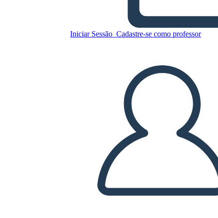
Iniciar Sessão
Cadastre-se como professor
La inteligencia emocional -
Daniel Goleman
Copie este storyboard
CRIAR UM STORYBOARD
REPRODUZIR APRESENTAÇÃO DE SLIDES
LEIA PRA MIM