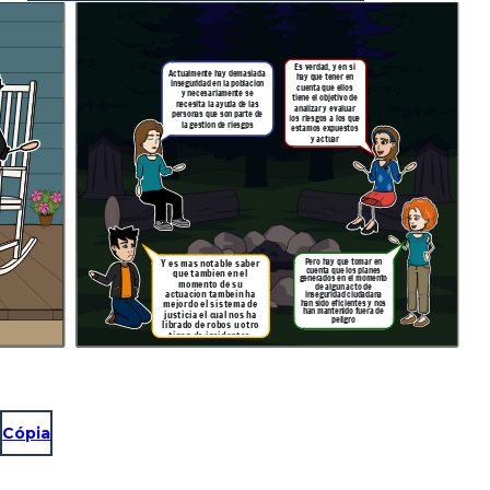
Es verdad, y en si
Actualmente hay demasiada
hay que tener en
inseguridad en la poblacion
cuenta que ellos
y necesariamente se
tiene el objetivo de
necesita la ayuda de las
analizar y evaluar
personas que son parte de
los riesgos a los que
la gestion de riesgps
estamos expuestos
y actuar
Pero hay que tomar en
Y es mas notable saber
cuenta que los planes
que tambien en el
generados en el momento
momento de su
de algun acto de
actuacion tambein ha
inseguridad ciudadana
han sido eficientes y nos
mejordo el sistema de
han mantenido fuera de
justicia el cual nos ha
peligro
librado de robos u otro
tipop de incidentes.
Cópia