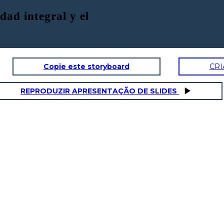
dad integral y el
Copie este storyboard
CRI
REPRODUZIR APRESENTAÇÃO DE SLIDES
Es verdad, y en si
Actualmente hay demasiada
hay que tener en
inseguridad en la poblacion
cuenta que ellos
y necesariamente se
tiene el objetivo de
necesita la ayuda de las
analizar y evaluar
personas que son parte de
los riesgos a los que
la gestion de riesgps
estamos expuestos
y actuar
Pero hay que tomar en
Y es mas notable saber
cuenta que los planes
que tambien en el
generados en el momento
momento de su
de algun acto de
actuacion tambein ha
inseguridad ciudadana
han sido eficientes y nos
mejordo el sistema de
han mantenido fuera de
justicia el cual nos ha
peligro
librado de robos u otro
tipop de incidentes.