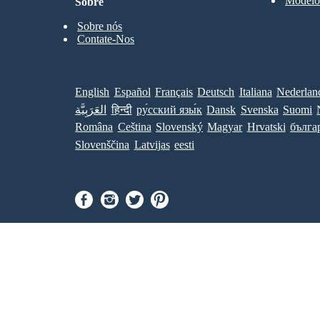
Modelos
Sobre
Sobre nós
Contate-Nos
English
Español
Français
Deutsch
Italiana
Nederlan
العَرَبِيَّة
हिन्दी
ру́сский язы́к
Dansk
Svenska
Suomi
Româna
Ceština
Slovenský
Magyar
Hrvatski
бълга
Slovenščina
Latvijas
eesti