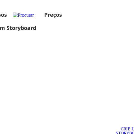
sos
Preços
um Storyboard
CRIE 
STORYB