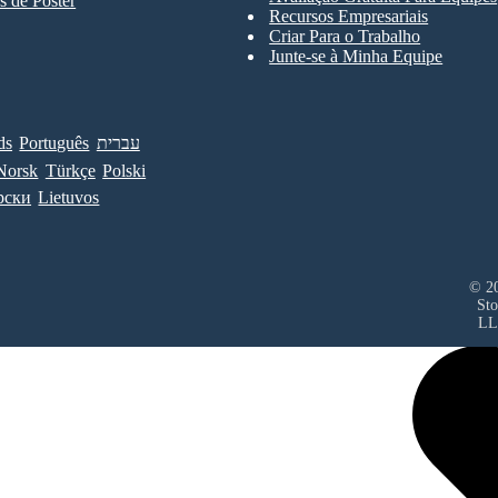
 de Pôster
Recursos Empresariais
Criar Para o Trabalho
Junte-se à Minha Equipe
ds
Português
עברית
Norsk
Türkçe
Polski
рски
Lietuvos
© 20
Sto
LL