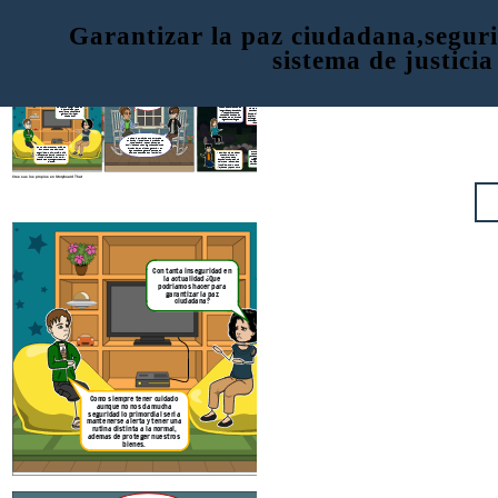
Garantizar la paz ciudadana,seguri
sistema de justicia
Al existir tantos PPL
actualmente ¿Como
podriamos mejorar el
sistema de
rehabilitacion social?
Es verdad, y en si
Con tanta inseguridad en
Actualmente hay demasiada
hay que tener en
la actualidad ¿Que
inseguridad en la poblacion
cuenta que ellos
podriamos hacer para
y necesariamente se
tiene el objetivo de
garantizar la paz
necesita la ayuda de las
analizar y evaluar
ciudadana?
personas que son parte de
los riesgos a los que
la gestion de riesgps
estamos expuestos
y actuar
Una de las mejoras que en verdad
funcionan viene siendo la creacion de
hobbies para los PPL dandoles
actividades que en algunas ocasiones
Como siempre tener cuidado
ayudan a el publico en general y en
aunque no nos da mucha
algunos casos genera fuentes de
seguridad lo primordial seria
empleo despues de su liberacion.
Y es mas notable saber
mantenerse alerta y tener una
que tambien en el
rutina distinta a la normal,
momento de su
ademas de proteger nuestros
actuacion tambein ha
bienes.
mejordo el sistema de
justicia el cual nos ha
Pero hay que tomar en cuenta que los planes generados en el momento de algun acto de inseguridad ciudadana han sido eficientes y nos han mantenido fuera de peligro
librado de robos u otro
tipop de incidentes.
Cree sus los propios en Storyboard That
Al existir tantos PPL
actualmente ¿Como
podriamos mejorar el
sistema de
rehabilitacion social?
Con tanta inseguridad en
la actualidad ¿Que
podriamos hacer para
garantizar la paz
ciudadana?
Una de las mejoras que en verdad
funcionan viene siendo la creacion de
hobbies para los PPL dandoles
actividades que en algunas ocasiones
Como siempre tener cuidado
ayudan a el publico en general y en
aunque no nos da mucha
algunos casos genera fuentes de
seguridad lo primordial seria
empleo despues de su liberacion.
mantenerse alerta y tener una
rutina distinta a la normal,
ademas de proteger nuestros
bienes.
Cree sus los propios en Storyboard That