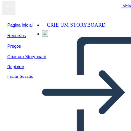
Inici
CRIE UM STORYBOARD
Pagina Inicial
Recursos
Ver como
Preços
apresentação
de slides
Criar um Storyboard
Registrar
Iniciar Sessão