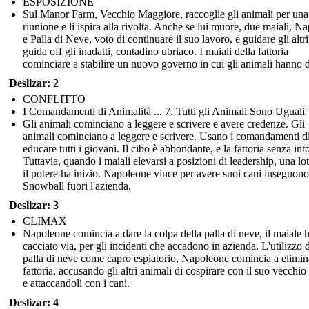
ESPOSIZIONE
Sul Manor Farm, Vecchio Maggiore, raccoglie gli animali per una
riunione e li ispira alla rivolta. Anche se lui muore, due maiali, N
e Palla di Neve, voto di continuare il suo lavoro, e guidare gli altri
guida off gli inadatti, contadino ubriaco. I maiali della fattoria
cominciare a stabilire un nuovo governo in cui gli animali hanno di
Deslizar: 2
CONFLITTO
I Comandamenti di Animalità ... 7. Tutti gli Animali Sono Uguali
Gli animali cominciano a leggere e scrivere e avere credenze. Gli
animali cominciano a leggere e scrivere. Usano i comandamenti d
educare tutti i giovani. Il cibo è abbondante, e la fattoria senza int
Tuttavia, quando i maiali elevarsi a posizioni di leadership, una lot
il potere ha inizio. Napoleone vince per avere suoi cani inseguono
Snowball fuori l'azienda.
Deslizar: 3
CLIMAX
Napoleone comincia a dare la colpa della palla di neve, il maiale 
cacciato via, per gli incidenti che accadono in azienda. L'utilizzo d
palla di neve come capro espiatorio, Napoleone comincia a elimin
fattoria, accusando gli altri animali di cospirare con il suo vecchio 
e attaccandoli con i cani.
Deslizar: 4