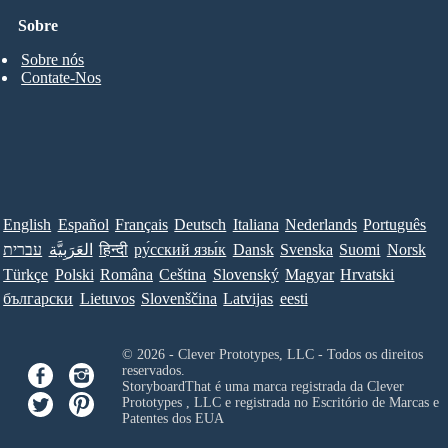
Sobre
Sobre nós
Contate-Nos
English
Español
Français
Deutsch
Italiana
Nederlands
Português
עברית
العَرَبِيَّة
हिन्दी
ру́сский язы́к
Dansk
Svenska
Suomi
Norsk
Türkçe
Polski
Româna
Ceština
Slovenský
Magyar
Hrvatski
български
Lietuvos
Slovenščina
Latvijas
eesti
© 2026 - Clever Prototypes, LLC - Todos os direitos
reservados.
StoryboardThat é uma marca registrada da
Clever
Prototypes , LLC
e registrada no Escritório de Marcas e
Patentes dos EUA