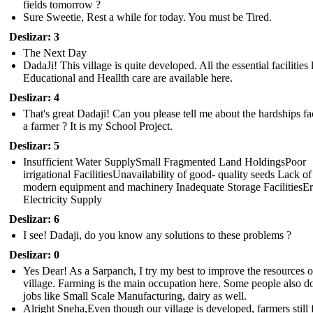
fields tomorrow ?
Sure Sweetie, Rest a while for today. You must be Tired.
Deslizar: 3
The Next Day
DadaJi! This village is quite developed. All the essential facilities 
Educational and Heallth care are available here.
Deslizar: 4
That's great Dadaji! Can you please tell me about the hardships f
a farmer ? It is my School Project.
Deslizar: 5
Insufficient Water SupplySmall Fragmented Land HoldingsPoor
irrigational FacilitiesUnavailability of good- quality seeds Lack of
modern equipment and machinery Inadequate Storage FacilitiesEr
Electricity Supply
Deslizar: 6
I see! Dadaji, do you know any solutions to these problems ?
Deslizar: 0
Yes Dear! As a Sarpanch, I try my best to improve the resources o
village. Farming is the main occupation here. Some people also d
jobs like Small Scale Manufacturing, dairy as well.
Alright Sneha,Even though our village is developed, farmers still 