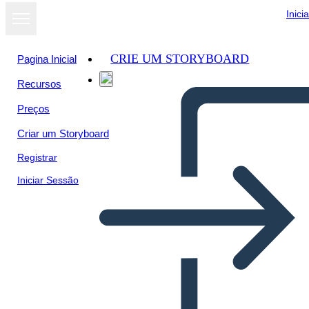
Inici
CRIE UM STORYBOARD
Pagina Inicial
Recursos
Ver como
Preços
apresentação
de slides
Criar um Storyboard
Registrar
Iniciar Sessão
The Story of Village