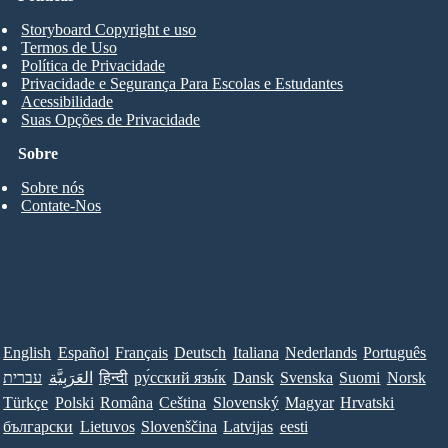
Storyboard Copyright e uso
Termos de Uso
Política de Privacidade
Privacidade e Segurança Para Escolas e Estudantes
Acessibilidade
Suas Opções de Privacidade
Sobre
Sobre nós
Contate-Nos
English
Español
Français
Deutsch
Italiana
Nederlands
Português
עברית
العَرَبِيَّة
हिन्दी
ру́сский язы́к
Dansk
Svenska
Suomi
Norsk
Türkçe
Polski
Româna
Ceština
Slovenský
Magyar
Hrvatski
български
Lietuvos
Slovenščina
Latvijas
eesti