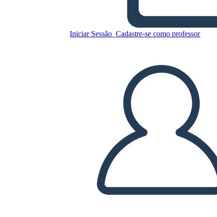
Palampur Create a comic
strip illustrating key concept
Iniciar Sessão
Cadastre-se como professor
Copie este storyboard
CRIAR UM STORYBOARD
REPRODUZIR APRESENTAÇÃO DE SLIDES
LEIA PRA MIM