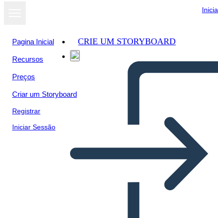
Inici
CRIE UM STORYBOARD
Pagina Inicial
Recursos
Ver como
Preços
apresentação
de slides
Criar um Storyboard
Registrar
Iniciar Sessão