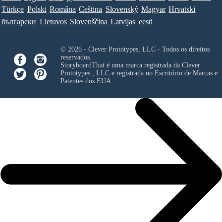
Türkçe
Polski
Româna
Ceština
Slovenský
Magyar
Hrvatski
български
Lietuvos
Slovenščina
Latvijas
eesti
© 2026 - Clever Prototypes, LLC - Todos os direitos
reservados.
StoryboardThat é uma marca registrada da
Clever
Prototypes , LLC
e registrada no Escritório de Marcas e
Patentes dos EUA