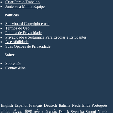
Criar Para o Trabalho
Junte-se à Minha Equipe
Políticas
Storyboard Copyright e uso
Termos de Uso
Política de Privacidade
Privacidade e Segurança Para Escolas e Estudantes
Acessibilidade
Suas Opções de Privacidade
Sobre
Sobre nós
Contate-Nos
English
Español
Français
Deutsch
Italiana
Nederlands
Português
עברית
العَرَبِيَّة
हिन्दी
ру́сский язы́к
Dansk
Svenska
Suomi
Norsk