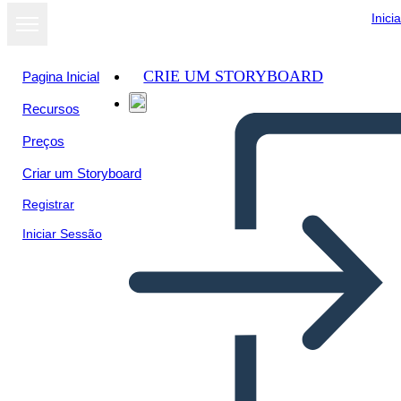
Inici
CRIE UM STORYBOARD
Pagina Inicial
Recursos
Ver como
Preços
apresentação
de slides
Criar um Storyboard
Registrar
Iniciar Sessão
hiatorieta renacimiento