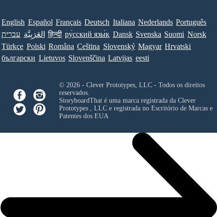
English
Español
Français
Deutsch
Italiana
Nederlands
Português
עברית
العَرَبِيَّة
हिन्दी
ру́сский язы́к
Dansk
Svenska
Suomi
Norsk
Türkçe
Polski
Româna
Ceština
Slovenský
Magyar
Hrvatski
български
Lietuvos
Slovenščina
Latvijas
eesti
© 2026 - Clever Prototypes, LLC - Todos os direitos
reservados.
StoryboardThat é uma marca registrada da
Clever
Prototypes , LLC
e registrada no Escritório de Marcas e
Patentes dos EUA