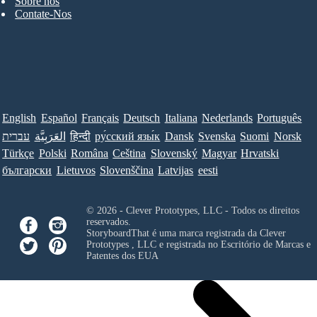
Sobre nós
Contate-Nos
English
Español
Français
Deutsch
Italiana
Nederlands
Português
עברית
العَرَبِيَّة
हिन्दी
ру́сский язы́к
Dansk
Svenska
Suomi
Norsk
Türkçe
Polski
Româna
Ceština
Slovenský
Magyar
Hrvatski
български
Lietuvos
Slovenščina
Latvijas
eesti
© 2026 - Clever Prototypes, LLC - Todos os direitos
reservados.
StoryboardThat é uma marca registrada da
Clever
Prototypes , LLC
e registrada no Escritório de Marcas e
Patentes dos EUA