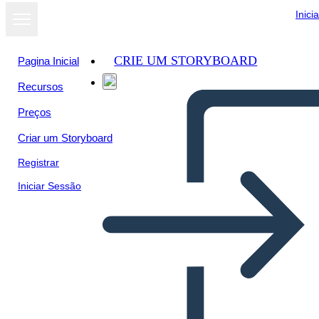
Inici
CRIE UM STORYBOARD
Pagina Inicial
Recursos
Ver como
Preços
apresentação
de slides
Criar um Storyboard
Registrar
Iniciar Sessão