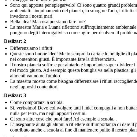
Sono qui apposta per spiegarvelo! Ci sono quattro grandi problem
ambientali: l'inquinamento del pianeta, lo smog nell'aria, i rifiuti c
invadono i nostri mari
Bella idea! Ma cosa possiamo fare noi?
La maestra Maria e Luana riflettono sull'inquinamento ambientale 
pongono degli interrogativi su come agire per risolvere il problem
Deslizar: 2
Differenziamo i rifiuti
Queste sono buone idee! Metto sempre la carta e le bottiglie di pla
nei contenitori giusti. È importante fare la differenziata.
Il nostro pianeta soffre e per aiutarlo è importante saper dividere i r
nel modo giusto. Ad esempio questa bottiglia va nella plastica; gli
alimenti vanno nell'umido.
La maestra mostra come bisogna differenziare i rifiuti raccogliend
negli appositi contenitori.
Deslizar: 3
Come comportarsi a scuola
Sì, verissimo! Devo coinvolgere tutti i miei compagni a non buttar
nulla per terra, ma negli appositi cestini.
Ci sono altre cose che puoi fare! Ad esempio a scuola...
L’insegnante aiuta gli alunni a riflettere sull’importanza di dare il 
contributo anche a scuola al fine di mantenere pulito il nostro pian