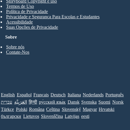
Storyboard Copyright e uso
Termos de Uso
Política de Privacidade
Privacidade e Segurança Para Escolas e Estudantes
Acessibilidade
Suas Opções de Privacidade
Sobre
Sobre nós
Contate-Nos
English
Español
Français
Deutsch
Italiana
Nederlands
Português
עברית
العَرَبِيَّة
हिन्दी
ру́сский язы́к
Dansk
Svenska
Suomi
Norsk
Türkçe
Polski
Româna
Ceština
Slovenský
Magyar
Hrvatski
български
Lietuvos
Slovenščina
Latvijas
eesti