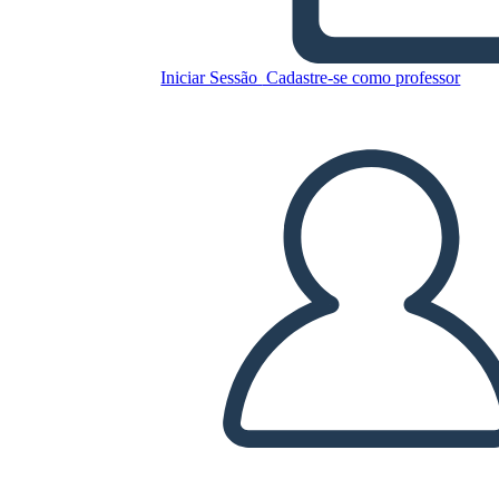
Copie este storyboard
Iniciar Sessão
Cadastre-se como professor
CRIAR UM STORYBOARD
REPRODUZIR APRESENTAÇÃO DE SLIDES
LEIA PRA MIM