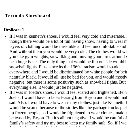
Texto do Storyboard
Deslizar: 1
If I was in kenneth’s shoes, I would feel very cold and miserable.
though there would be a lot of fun having snow, having to wear 
layers of clothing would be miserable and feel uncomfortable and 
And without them you would be very cold. The clothes would w
you like gym weights, so walking and moving your arms around
be a huge issue. The only thing that would be fun outside would 
snowball fights. Plus, since its the 1960s, racism would spark
everywhere and I would be discriminated by white people for bei
naturally black. It would all just be bad for you, and would mostl
negative, but there is some positivity such as snowball fights. But
everything else, it would just be negative.
If I was in Joetta’s shoes, I would feel scared and frightened. Bein
Joetta, I would have to faces teasing from Bryon and it would m
sad. Also, I would have to wear many clothes, just like Kenneth. I
would be scared because of the stories like the garbage trucks pic
up frozen people, so I would be frightened to wear clothes, maki
be teased by Bryon. But it’s all not negative. I would be careful o
family’s safety and try my best to keep my family safe. So, if I we