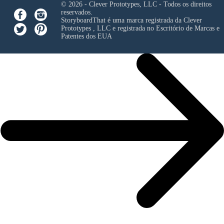
© 2026 - Clever Prototypes, LLC - Todos os direitos
reservados.
StoryboardThat é uma marca registrada da
Clever
Prototypes , LLC
e registrada no Escritório de Marcas e
Patentes dos EUA