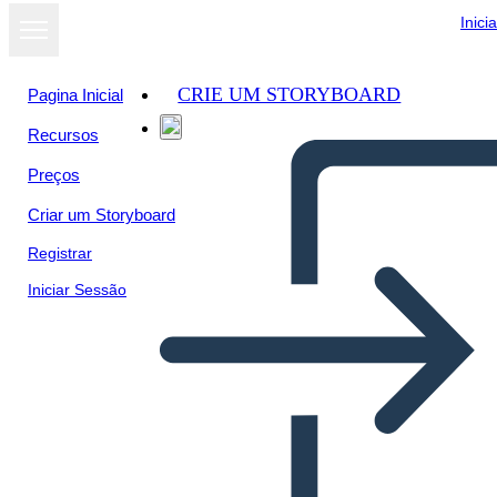
Inici
CRIE UM STORYBOARD
Pagina Inicial
Recursos
Ver como
Preços
apresentação
de slides
Criar um Storyboard
Registrar
Iniciar Sessão
Untitled Storyboard