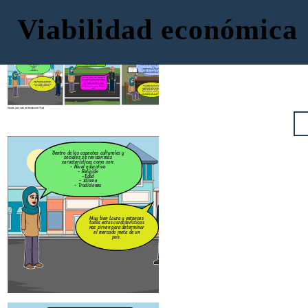
Viabilidad económica
También existen los aspectos
Ahora analizaremos los aspectos políticos
demográficos y sirven para identificar si
Dentro de los aspectos culturales y
y jurídicos. Tiene diferentes características
el producto que se va a ingresar al nuevo
sociales se revisan más
como son:
mercado va a satisfacer las necesidades
características como son:
- Tipo del sistema político vigente, nos
de los consumidores.
- Nivel educativo
sirve para conocer las leyes o normas del
- Religión
país .
-Edad
- Transparencia, solidez y madurez del
- Idioma
sistema, sirve para que las empresas
- Tradiciones
tengan la seguridad de que están
invirtiendo en un país que es transparente.
Esto quiere decir que este aspecto
nos sirve para determinar en base a
la edad de la población que producto
Muy bien Laura y entonces
es el indicado de acuerdo con las
todas estas características
necesidades existentes y esto se
nos sirven para determinar
realiza con cada característica que
Otro podría ser el nivel de
el mercado meta de un
sea de ayuda para tener el producto
estabilidad del gobierno,
país.
ideal.
ayuda para que las empresas
tengan la certeza de que las
leyes, normas o regulaciones
son estables y no se pueden
cambiar de un momento a otro
Create your own at Storyboard That
También existen los aspectos
demográficos y sirven para identificar si
Dentro de los aspectos culturales y
el producto que se va a ingresar al nue
sociales se revisan más
mercado va a satisfacer las necesidade
características como son:
de los consumidores.
- Nivel educativo
- Religión
-Edad
- Idioma
- Tradiciones
Esto quiere decir que este aspe
nos sirve para determinar en bas
la edad de la población que produ
Muy bien Laura y entonces
es el indicado de acuerdo con l
todas estas características
necesidades existentes y esto s
nos sirven para determinar
realiza con cada característica 
el mercado meta de un
sea de ayuda para tener el produ
país.
ideal.
Create your own at Storyboard That