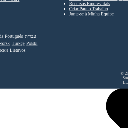
Recursos Empresariais
Criar Para o Trabalho
Junte-se à Minha Equipe
ds
Português
עברית
Norsk
Türkçe
Polski
рски
Lietuvos
© 20
Sto
LL