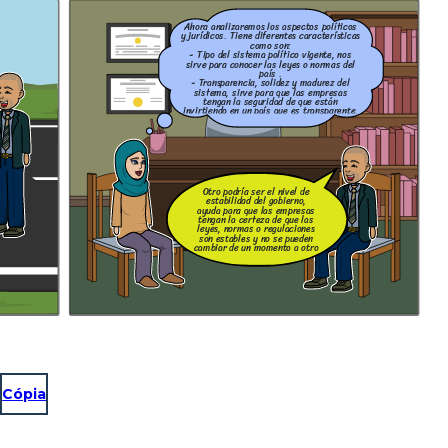
Ahora analizaremos los aspectos políticos
y jurídicos. Tiene diferentes características
como son:
- Tipo del sistema político vigente, nos
sirve para conocer las leyes o normas del
país .
- Transparencia, solidez y madurez del
sistema, sirve para que las empresas
tengan la seguridad de que están
invirtiendo en un país que es transparente.
Otro podría ser el nivel de
estabilidad del gobierno,
ayuda para que las empresas
tengan la certeza de que las
leyes, normas o regulaciones
son estables y no se pueden
cambiar de un momento a otro
Cópia