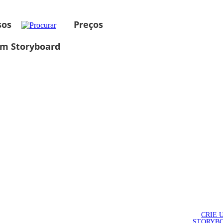
sos
Preços
um Storyboard
CRIE 
STORYB