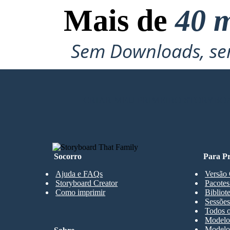
Mais de
40 m
Sem Downloads, sem
CRIAR MEU PRIMEIRO STORYBO
Socorro
Para Pr
Ajuda e FAQs
Versão 
Storyboard Creator
Pacotes
Como imprimir
Bibliot
Sessões
Todos o
Modelos
Modelos