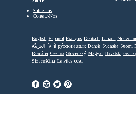
Sobre
Sobre nós
Contate-Nos
English
Español
Français
Deutsch
Italiana
Nederlan
العَرَبِيَّة
हिन्दी
ру́сский язы́к
Dansk
Svenska
Suomi
Româna
Ceština
Slovenský
Magyar
Hrvatski
бълга
Slovenščina
Latvijas
eesti