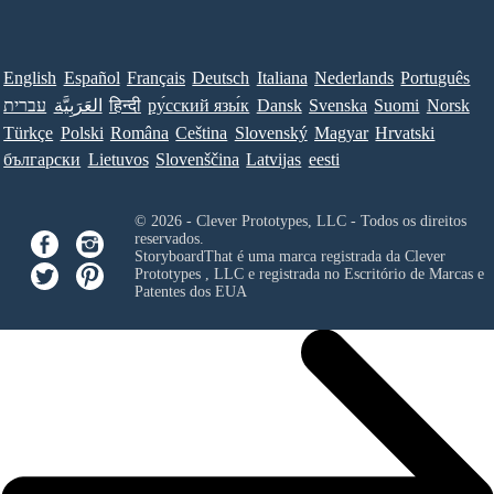
English
Español
Français
Deutsch
Italiana
Nederlands
Português
עברית
العَرَبِيَّة
हिन्दी
ру́сский язы́к
Dansk
Svenska
Suomi
Norsk
Türkçe
Polski
Româna
Ceština
Slovenský
Magyar
Hrvatski
български
Lietuvos
Slovenščina
Latvijas
eesti
© 2026 - Clever Prototypes, LLC - Todos os direitos
reservados.
StoryboardThat é uma marca registrada da
Clever
Prototypes , LLC
e registrada no Escritório de Marcas e
Patentes dos EUA