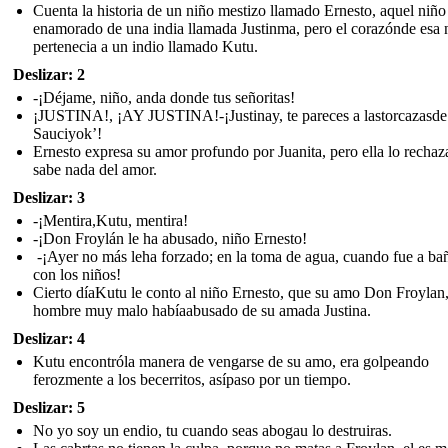
Cuenta la historia de un niño mestizo llamado Ernesto, aquel niño
enamorado de una india llamada Justinma, pero el corazónde esa n
pertenecia a un indio llamado Kutu.
Deslizar: 2
-¡Déjame, niño, anda donde tus señoritas!
¡JUSTINA!, ¡AY JUSTINA!-¡Justinay, te pareces a lastorcazasde
Sauciyok’!
Ernesto expresa su amor profundo por Juanita, pero ella lo rechaz
sabe nada del amor.
Deslizar: 3
-¡Mentira,Kutu, mentira!
-¡Don Froylán le ha abusado, niño Ernesto!
-¡Ayer no más leha forzado; en la toma de agua, cuando fue a ba
con los niños!
Cierto díaKutu le conto al niño Ernesto, que su amo Don Froylan
hombre muy malo habíaabusado de su amada Justina.
Deslizar: 4
Kutu encontróla manera de vengarse de su amo, era golpeando
ferozmente a los becerritos, asípaso por un tiempo.
Deslizar: 5
No yo soy un endio, tu cuando seas abogau lo destruiras.