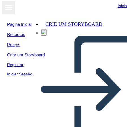
Inici
CRIE UM STORYBOARD
Pagina Inicial
Recursos
Ver como
Preços
apresentação
de slides
Criar um Storyboard
Registrar
Iniciar Sessão
Untitled Storyboard