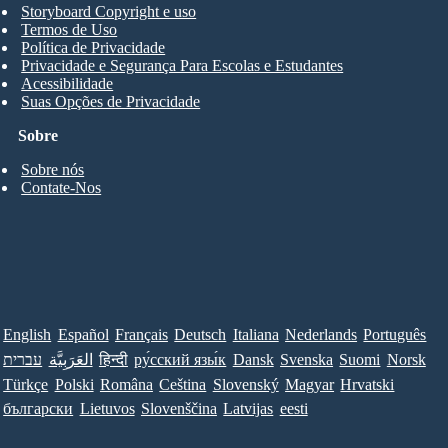
Storyboard Copyright e uso
Termos de Uso
Política de Privacidade
Privacidade e Segurança Para Escolas e Estudantes
Acessibilidade
Suas Opções de Privacidade
Sobre
Sobre nós
Contate-Nos
English
Español
Français
Deutsch
Italiana
Nederlands
Português
עברית
العَرَبِيَّة
हिन्दी
ру́сский язы́к
Dansk
Svenska
Suomi
Norsk
Türkçe
Polski
Româna
Ceština
Slovenský
Magyar
Hrvatski
български
Lietuvos
Slovenščina
Latvijas
eesti