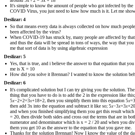
around 5x - 2 = 3x + 18
It's simple to know the amount of people who got infected by the
COVID Virus, you just need to knw how much is it. Let me sho
Deslizar: 4
So that means every data is always collected on how much peopl
been affected by the virus?
When COVID-19 has struck by, many people are affected by that
and thus the data will be spread in tons of ways, the way that you
me that sort of data is by using algebraic expression
Deslizar: 5
Yes, that is true, and i believe the answer to that equation that yo
me is X = 10
How did you solve it Brennan? I wanted to know the solution behi
Deslizar: 6
It's complicated solution but I can try giving you the solution. The 
thing that you have to do is to add the 2 in the expression like this
5𝑥−2+2=3𝑥+18+2 , then you simplify them into this equation 5𝑥=3
then add 3x into the equation and subtract it like so; 5𝑥−3𝑥=3𝑥+20
and when you finished simplifying them you get this result which i
= 20, then divide both sides and cross out the terms that are in bot
numerator and denominator which is x = 2 / 20 and when you div
them you get 10 as the answer to the equation that you gave me.
Thanks for the solution Brennan! Now I know the value of the dat