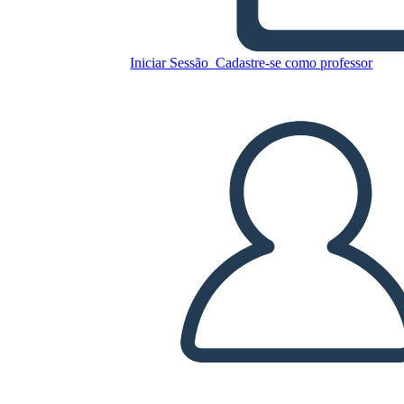
Iniciar Sessão
Cadastre-se como professor
Copie este storyboard
CRIAR UM STORYBOARD
REPRODUZIR APRESENTAÇÃO DE SLIDES
LEIA PRA MIM