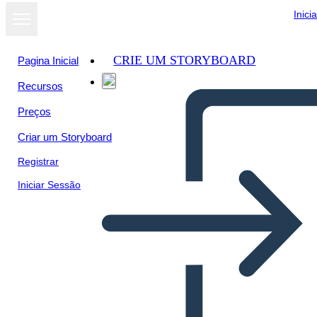
Inici
CRIE UM STORYBOARD
Pagina Inicial
Recursos
Ver como
Preços
apresentação
de slides
Criar um Storyboard
Registrar
Iniciar Sessão
Untitled Storyboard