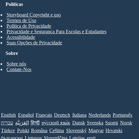
Políticas
Storyboard Copyright e uso
Termos de Uso
Política de Privacidade
Privacidade e Segurança Para Escolas e Estudantes
Acessibilidade
Suas Opções de Privacidade
Sobre
Sobre nós
Contate-Nos
English
Español
Français
Deutsch
Italiana
Nederlands
Português
עברית
العَرَبِيَّة
हिन्दी
ру́сский язы́к
Dansk
Svenska
Suomi
Norsk
Türkçe
Polski
Româna
Ceština
Slovenský
Magyar
Hrvatski
български
Lietuvos
Slovenščina
Latvijas
eesti