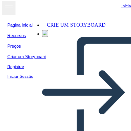
Inici
CRIE UM STORYBOARD
Pagina Inicial
Recursos
Ver como
Preços
apresentação
de slides
Criar um Storyboard
Registrar
Iniciar Sessão