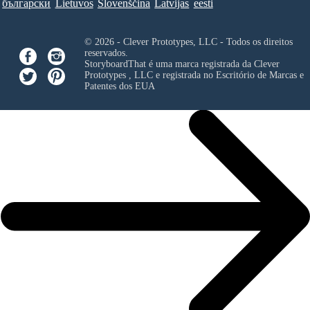
български
Lietuvos
Slovenščina
Latvijas
eesti
© 2026 - Clever Prototypes, LLC - Todos os direitos
reservados.
StoryboardThat é uma marca registrada da
Clever
Prototypes , LLC
e registrada no Escritório de Marcas e
Patentes dos EUA