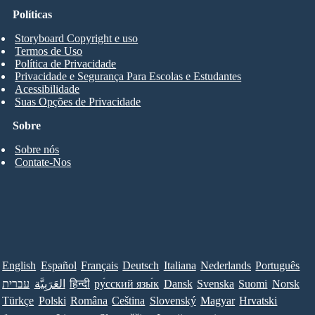
Políticas
Storyboard Copyright e uso
Termos de Uso
Política de Privacidade
Privacidade e Segurança Para Escolas e Estudantes
Acessibilidade
Suas Opções de Privacidade
Sobre
Sobre nós
Contate-Nos
English
Español
Français
Deutsch
Italiana
Nederlands
Português
עברית
العَرَبِيَّة
हिन्दी
ру́сский язы́к
Dansk
Svenska
Suomi
Norsk
Türkçe
Polski
Româna
Ceština
Slovenský
Magyar
Hrvatski