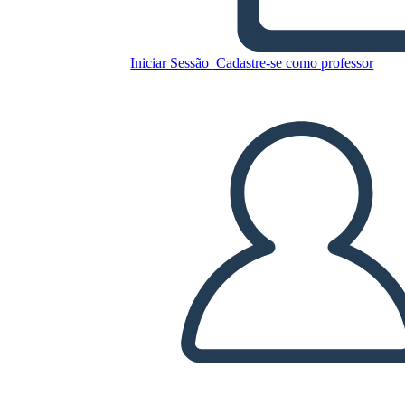
Copie este storyboard
Iniciar Sessão
Cadastre-se como professor
CRIAR UM STORYBOARD
REPRODUZIR APRESENTAÇÃO DE SLIDES
LEIA PRA MIM