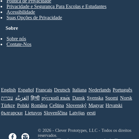
Política de Privacidade
Privacidade e Segurança Para Escolas e Estudantes
Acessibilidade
Suas Opções de Privacidade
Sobre
Sobre nós
Contate-Nos
English
Español
Français
Deutsch
Italiana
Nederlands
Português
עברית
العَرَبِيَّة
हिन्दी
ру́сский язы́к
Dansk
Svenska
Suomi
Norsk
Türkçe
Polski
Româna
Ceština
Slovenský
Magyar
Hrvatski
български
Lietuvos
Slovenščina
Latvijas
eesti
© 2026 - Clever Prototypes, LLC - Todos os direitos
reservados.