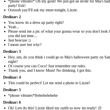
*phone vibrates* Oh my gosh! We just got an invite for Mia's ha
party! Eek!
Oooooh yay!I'll ask my mum tonight, Lizzie.
Deslizar: 2
You know its a dress up party right?
Yeah...
Please send me a pic of what your gonna wear so you don't look l
you did last time....
Just beacuse ;)
I mean sure but why?
Deslizar: 3
Hey, um, do you think i could go to Mia's halloween party on Sa
night?
Of course you can Coco! Just remember our rules.
Thank you, and I know Mum! No drinking. I got this.
Deslizar: 4
This could be perfect! Let me send a photo to Lizzie!
Deslizar: 5
*phone vibrates*Hehehehehehe
Deslizar: 6
Ok! Lets do this! Lizzie liked my outfit so now im ready! :D