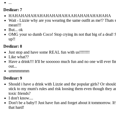
...
Deslizar: 7
HAHAHAHAHAHAHAHAHAHAAHAHAHAHAHAHA
Wait - Lizzie why are you wearing the same outfit as me!? Thats 
mean!!!
But... ok
OMG your so dumb Coco! Stop crying its not that big of a deal! S
up!!
Deslizar: 8
Just stop and have some REAL fun with us!!!!!!!!
Like what??
Have a drink!!! It'll be soooooo much fun and no one will ever fi
out...
ummmmmm
Deslizar: 9
Should i have a drink with Lizzie and the popular girls? Or should
stick to my mum's rules and risk loosing them even though they a
toxic friends?
I don't know....
Don't be a baby!! Just have fun and forget about it tommorrow. It'
that hard!