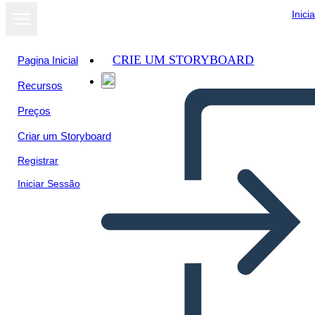
Inici
CRIE UM STORYBOARD
Pagina Inicial
Recursos
Ver como
Preços
apresentação
de slides
Criar um Storyboard
Registrar
Iniciar Sessão