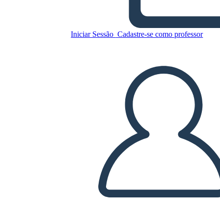
Copie este storyboard
Iniciar Sessão
Cadastre-se como professor
CRIAR UM STORYBOARD
REPRODUZIR APRESENTAÇÃO DE SLIDES
LEIA PRA MIM