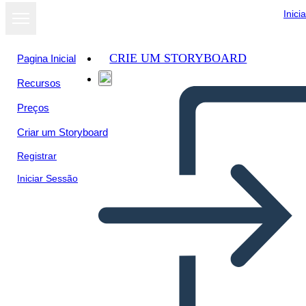
Inici
CRIE UM STORYBOARD
Pagina Inicial
Recursos
Ver como
Preços
apresentação
de slides
Criar um Storyboard
Registrar
Iniciar Sessão
Šablona Vědeckého Procesu