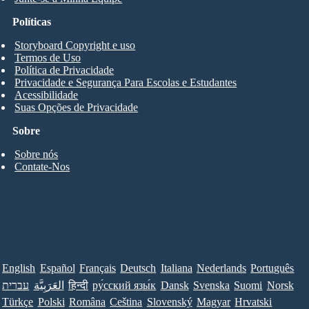
Políticas
Storyboard Copyright e uso
Termos de Uso
Política de Privacidade
Privacidade e Segurança Para Escolas e Estudantes
Acessibilidade
Suas Opções de Privacidade
Sobre
Sobre nós
Contate-Nos
English
Español
Français
Deutsch
Italiana
Nederlands
Português
עברית
العَرَبِيَّة
हिन्दी
ру́сский язы́к
Dansk
Svenska
Suomi
Norsk
Türkçe
Polski
Româna
Ceština
Slovenský
Magyar
Hrvatski