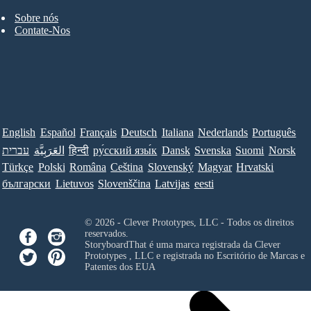
Sobre nós
Contate-Nos
English
Español
Français
Deutsch
Italiana
Nederlands
Português
עברית
العَرَبِيَّة
हिन्दी
ру́сский язы́к
Dansk
Svenska
Suomi
Norsk
Türkçe
Polski
Româna
Ceština
Slovenský
Magyar
Hrvatski
български
Lietuvos
Slovenščina
Latvijas
eesti
© 2026 - Clever Prototypes, LLC - Todos os direitos
reservados.
StoryboardThat é uma marca registrada da
Clever
Prototypes , LLC
e registrada no Escritório de Marcas e
Patentes dos EUA