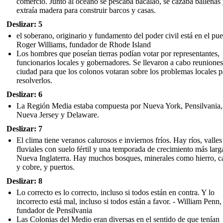
comercio. Junto al océano se pescaba bacalao, se cazaba ballenas 
extraía madera para construir barcos y casas.
Deslizar: 5
el soberano, originario y fundamento del poder civil está en el pue
Roger Williams, fundador de Rhode Island
Los hombres que poseían tierras podían votar por representantes,
funcionarios locales y gobernadores. Se llevaron a cabo reuniones
ciudad para que los colonos votaran sobre los problemas locales p
resolverlos.
Deslizar: 6
La Región Media estaba compuesta por Nueva York, Pensilvania,
Nueva Jersey y Delaware.
Deslizar: 7
El clima tiene veranos calurosos e inviernos fríos. Hay ríos, valles
fluviales con suelo fértil y una temporada de crecimiento más larg
Nueva Inglaterra. Hay muchos bosques, minerales como hierro, c
y cobre, y puertos.
Deslizar: 8
Lo correcto es lo correcto, incluso si todos están en contra. Y lo
incorrecto está mal, incluso si todos están a favor. - William Penn,
fundador de Pensilvania
Las Colonias del Medio eran diversas en el sentido de que tenían