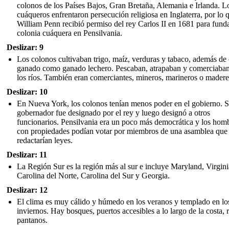
colonos de los Países Bajos, Gran Bretaña, Alemania e Irlanda. L
cuáqueros enfrentaron persecución religiosa en Inglaterra, por lo 
William Penn recibió permiso del rey Carlos II en 1681 para fund
colonia cuáquera en Pensilvania.
Deslizar: 9
Los colonos cultivaban trigo, maíz, verduras y tabaco, además de 
ganado como ganado lechero. Pescaban, atrapaban y comerciaba
los ríos. También eran comerciantes, mineros, marineros o madere
Deslizar: 10
En Nueva York, los colonos tenían menos poder en el gobierno. 
gobernador fue designado por el rey y luego designó a otros
funcionarios. Pensilvania era un poco más democrática y los hom
con propiedades podían votar por miembros de una asamblea que
redactarían leyes.
Deslizar: 11
La Región Sur es la región más al sur e incluye Maryland, Virgini
Carolina del Norte, Carolina del Sur y Georgia.
Deslizar: 12
El clima es muy cálido y húmedo en los veranos y templado en lo
inviernos. Hay bosques, puertos accesibles a lo largo de la costa, r
pantanos.