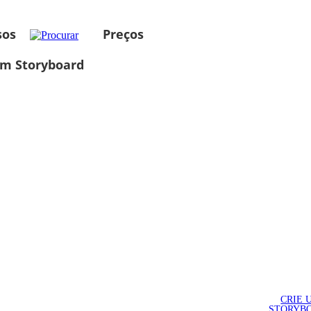
sos
Preços
um Storyboard
CRIE 
STORYB