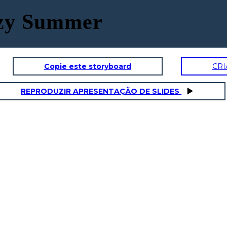
azy Summer
Copie este storyboard
CRI
REPRODUZIR APRESENTAÇÃO DE SLIDES
S OJOS
S TABULACIONES