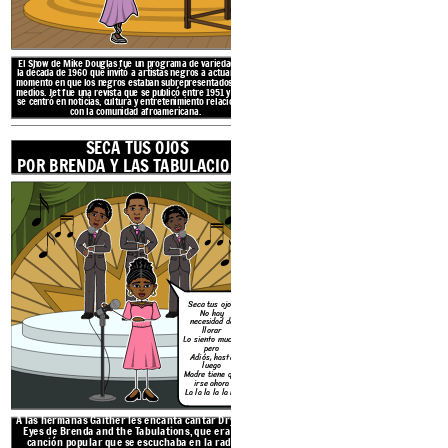
El Show de Mike Douglas fue un programa de variedades en
la década de 1960 que invitó a artistas negros a actuar en un
momento en que los negros estaban subrepresentados en los
medios. Jet fue una revista que se publicó entre 1951 y 2014 y
se centró en noticias, cultura y entretenimiento relacionados
con la comunidad afroamericana.
SECA TUS OJOS
A las hermanas Gaither les
Eyes de Brenda and the Ta
POR BRENDA Y LAS TABULACIONES
canción popular que se e
fines de la década de 1960.
canción sobre la partida 
significado espec
ALUSIONES EN
UN VERANO LOCO
Seca tus ojos
No hay
necesidad de
llorar
Lo siento mucho
pero
Adiós, hasta
luego
Madre tiene que
irse ahora
La la la la la la
EL ESPECTÁCULO 
A las hermanas Gaither les encanta cantar Dry Your
Eyes de Brenda and the Tabulations, que era una
Y REVIS
canción popular que se escuchaba en la radio a