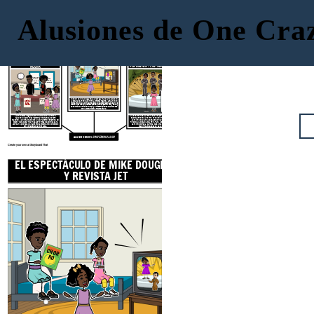
Alusiones de One Cr
EL ESPECTÁCULO DE MIKE DOUGLAS
Y REVISTA JET
LA FIESTA DE LA PANTERA
SECA TUS OJOS
NEGRA
POR BRENDA Y LAS TABULACIONES
CHORRO
Todo el
Poder
poder
para el
a todos
Personas
del
Personas
¡Huey
libre!
Seca tus ojos
No hay
necesidad de
llorar
El Show de Mike Douglas fue un programa de variedades en
Zapat
Lo siento mucho
Gratis
la década de 1960 que invitó a artistas negros a actuar en un
Justicia
pero
os
Pruebas
momento en que los negros estaban subrepresentados en los
para
Adiós, hasta
gratis
medios. Jet fue una revista que se publicó entre 1951 y 2014 y
¡Todos!
luego
se centró en noticias, cultura y entretenimiento relacionados
Madre tiene que
con la comunidad afroamericana.
irse ahora
La la la la la la
A las hermanas Gaither les encanta cantar Dry Your
Las Panteras Negras fueron fundadas en 1966 en
Eyes de Brenda and the Tabulations, que era una
Oakland, CA por Huey Newton y Bobby Seale como
canción popular que se escuchaba en la radio a
reacción a la brutalidad policial y el racismo sistémico. Su
objetivo era desarrollar nuevas formas de política para
fines de la década de 1960. Para las niñas, era una
abordar la pobreza y el racismo. También eran conocidos
canción sobre la partida de su madre y tenía un
por su resistencia militante.
significado especial para ellas.
ALUSIONES EN
UN VERANO LOCO
Create your own at Storyboard That
EL ESPECTÁCULO DE MIKE DOUGLAS
Y REVISTA JET
SECA TU
POR BRENDA Y LA
CHOR
RO