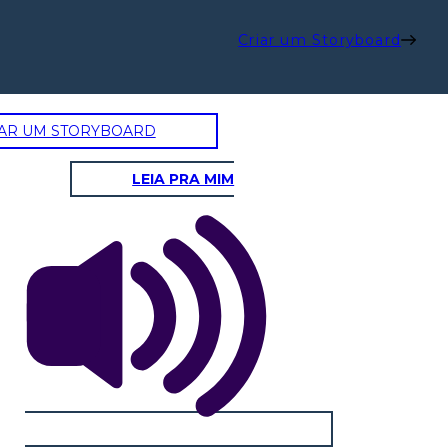
Criar um Storyboard
AR UM STORYBOARD
LEIA PRA MIM