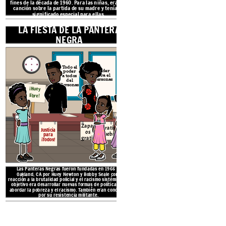
fines de la década de 1960. Para las niñas, era una
canción sobre la partida de su madre y tenía un
significado especial para ellas.
LA FIESTA DE LA PANTERA
NEGRA
CHOR
RO
Todo el
Poder
poder
para el
a todos
Personas
del
Personas
¡Huey
libre!
El Show de Mike Douglas fue u
Zapat
Gratis
la década de 1960 que invitó a a
Justicia
os
Pruebas
momento en que los negros esta
para
gratis
medios. Jet fue una revista que 
¡Todos!
se centró en noticias, cultura y
con la comunidad 
Las Panteras Negras fueron fundadas en 1966 en
Oakland, CA por Huey Newton y Bobby Seale como
reacción a la brutalidad policial y el racismo sistémico. Su
objetivo era desarrollar nuevas formas de política para
abordar la pobreza y el racismo. También eran conocidos
por su resistencia militante.
ALUSIONES EN
U