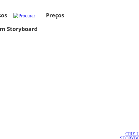
sos
Preços
um Storyboard
CRIE 
STORYB