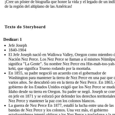
¡Cree un póster de biografía que honre la vida y el legado de un ind
de la región del altiplano de las Américas!
Texto do Storyboard
Deslizar: 1
Jefe Joseph
1840-1904
El Jefe Joseph nació en Wallowa Valley, Oregon como miembro d
Nación Nez Perce. Los Nez Perce se llaman a sí mismos Niimíipu
significa "La Gente". Su nombre Nez Perce era Hin-mah-too-yah-
kekt, que significa Trueno rodando por la montaña.
En 1855, su padre negoció un acuerdo con el gobernador de
Washington para mantener la tierra de Nez Perce en una paz que 
varios años. Se descubrió oro en la tierra de Nez Perce. En 1863, 
gobierno de los Estados Unidos exigió que los Nez Perce se mud
Idaho desde su tierra en Oregon. Su padre se negó. Joseph se conv
en jefe en 1871 y se esforzó por defender los derechos territoriales
Nez Perce y mantener la paz con los colonos blancos.
La guerra de Nez Perce En 1877, estalló la lucha entre una de las
bandas de Nez Perce y los colonos. Una vez más, el gobierno
estadounidense intentó obligar a los Nez Perce a trasladarse a la r