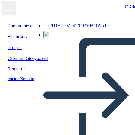
Inici
CRIE UM STORYBOARD
Pagina Inicial
Recursos
Preços
Criar um Storyboard
Registrar
Iniciar Sessão
Biografía del Jefe Joseph