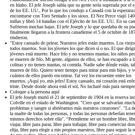
en Idaho. El jefe Joseph sabía que su gente sería superada por el e
de los EE. UU., Por lo que los condujo a Canadá con la esperanz
encontrarse con Toro Sentado y los sioux. El Nez Perce viajó 14
millas y libró 14 batallas con el Ejército de los EE. UU. En su ca
Sufrieron muchas bajas. El jefe Joseph y lo que quedaba de su pu
finalmente llegaron a la frontera canadiense el 5 de octubre de 18
rindieron.
"Estoy cansado de pelear. Nuestros jefes están muertos. Los viejo
todos muertos. Son los jóvenes los que dicen sí o no. El que dirigi
jóvenes está muerto. Hace frío y no tenemos mantas; los niños p
se mueren de frío. Mi gente, algunos de ellos, se han escapado a l
colinas y no tienen mantas, ni comida. Nadie sabe dónde están, ta
mueren de frío. Quiero tener tiempo para mirar para mis hijos, y v
cuántos de ellos puedo encontrar. Tal vez los encuentre entre los
muertos. ¡Aquí yo, mis jefes! Estoy cansado, mi corazón está enf
triste. Desde donde ahora está el sol, No lucharé más para siempre
Coloque a la persona aquí
El jefe Joseph murió el 21 de septiembre de 1904 en la reserva in
Colville en el estado de Washington. "Creo que se salvarían muc
problemas y sangre si abriéramos más nuestros corazones". "La tie
la madre de todas las personas, y todas las personas deberían tener
mismos derechos sobre ella". “Permíteme ser un hombre libre, lib
viajar, libre para parar, libre para trabajar, libre para comerciar do
elija, libre para elegir a mis propios maestros, libre para seguir la r