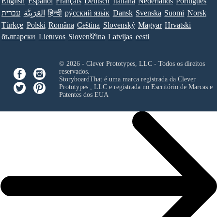
English
Español
Français
Deutsch
Italiana
Nederlands
Português
עברית
العَرَبِيَّة
हिन्दी
ру́сский язы́к
Dansk
Svenska
Suomi
Norsk
Türkçe
Polski
Româna
Ceština
Slovenský
Magyar
Hrvatski
български
Lietuvos
Slovenščina
Latvijas
eesti
© 2026 - Clever Prototypes, LLC - Todos os direitos
reservados.
StoryboardThat é uma marca registrada da
Clever
Prototypes , LLC
e registrada no Escritório de Marcas e
Patentes dos EUA