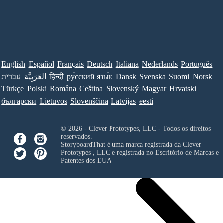
English
Español
Français
Deutsch
Italiana
Nederlands
Português
עברית
العَرَبِيَّة
हिन्दी
ру́сский язы́к
Dansk
Svenska
Suomi
Norsk
Türkçe
Polski
Româna
Ceština
Slovenský
Magyar
Hrvatski
български
Lietuvos
Slovenščina
Latvijas
eesti
© 2026 - Clever Prototypes, LLC - Todos os direitos
reservados.
StoryboardThat é uma marca registrada da
Clever
Prototypes , LLC
e registrada no Escritório de Marcas e
Patentes dos EUA