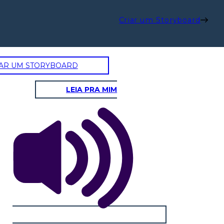
Criar um Storyboard
AR UM STORYBOARD
LEIA PRA MIM
YUDA A MARTHA TOM A
A GENTE DE CHOCTAW