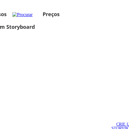
sos
Preços
um Storyboard
CRIE 
STORYB