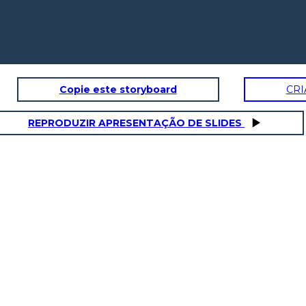
Copie este storyboard
CRI
REPRODUZIR APRESENTAÇÃO DE SLIDES
MARTHA TOM MIRA EL SERVICIO DE
LITTLE MO A
K CHITTO
IGLESIA DEL PUEBLO ESCLAVADO
HOGAR CON L