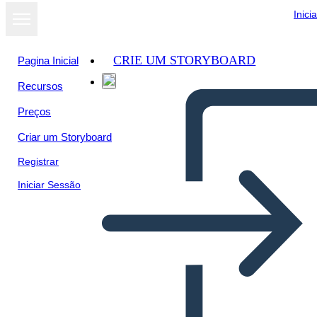
Inici
CRIE UM STORYBOARD
Pagina Inicial
Recursos
Preços
Criar um Storyboard
Registrar
Iniciar Sessão
El Sueño de una Noche de