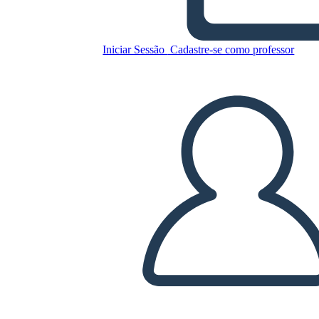
Verano - Diagrama de los
Cinco Actos
Iniciar Sessão
Cadastre-se como professor
Copie este storyboard
CRIAR UM STORYBOARD
REPRODUZIR APRESENTAÇÃO DE SLIDES
LEIA PRA MIM