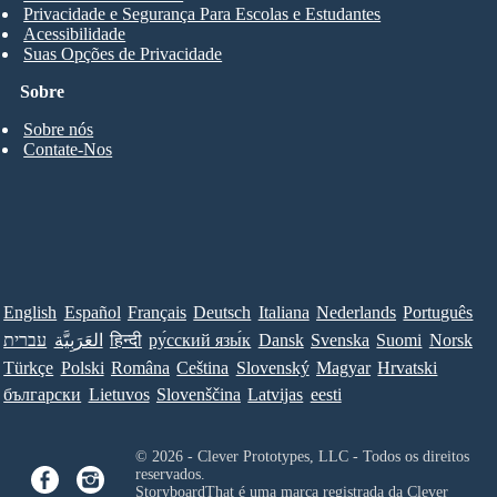
Privacidade e Segurança Para Escolas e Estudantes
Acessibilidade
Suas Opções de Privacidade
Sobre
Sobre nós
Contate-Nos
English
Español
Français
Deutsch
Italiana
Nederlands
Português
עברית
العَرَبِيَّة
हिन्दी
ру́сский язы́к
Dansk
Svenska
Suomi
Norsk
Türkçe
Polski
Româna
Ceština
Slovenský
Magyar
Hrvatski
български
Lietuvos
Slovenščina
Latvijas
eesti
© 2026 - Clever Prototypes, LLC - Todos os direitos
reservados.
StoryboardThat é uma marca registrada da
Clever