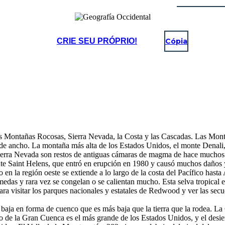
CRIE SEU PRÓPRIO!
Cópia
s Montañas Rocosas, Sierra Nevada, la Costa y las Cascadas. Las Mon
s de ancho. La montaña más alta de los Estados Unidos, el monte Denali,
a Sierra Nevada son restos de antiguas cámaras de magma de hace muchos
te Saint Helens, que entró en erupción en 1980 y causó muchos daños 
 en la región oeste se extiende a lo largo de la costa del Pacífico hast
das y rara vez se congelan o se calientan mucho. Esta selva tropical es
ara visitar los parques nacionales y estatales de Redwood y ver las sec
aja en forma de cuenco que es más baja que la tierra que la rodea. La 
rto de la Gran Cuenca es el más grande de los Estados Unidos, y el desi