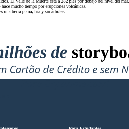
idos. El Valle de la Muerte está a 282 pies por debajo del nivel del mar,
mó hace mucho tiempo por erupciones volcánicas.
 una tierra plana, fría y sin árboles.
ilhões de
storybo
 Cartão de Crédito e sem N
Para Experimentar!
ARD
ofessores
Para Estudantes