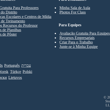
Gratuita Para Professores
Minha Sala de Aula
 do Distrito
Photos For Class
ecas Escolares e Centros de Mídia
 de Treinamento
Para Equipes
s Recursos do Professor
 de Planilhas
Avaliação Gratuita Para Equipes
 de Pôster
Recursos Empresariais
Criar Para o Trabalho
Junte-se à Minha Equipe
ds
Português
עברית
Norsk
Türkçe
Polski
рски
Lietuvos
© 20
Sto
LL