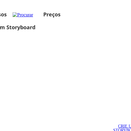
sos
Preços
um Storyboard
CRIE 
STORYB