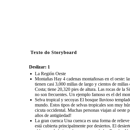
Texto do Storyboard
Deslizar: 1
La Región Oeste
Montañas Hay 4 cadenas montañosas en el oeste: la
tienen casi 3,000 millas de largo y cientos de milla
Costa; tiene 20,320 pies de altura. Las rocas de l
no son frecuentes. Un ejemplo famoso es el del mon
Selva tropical y secoyas El bosque lluvioso templado
mundo. Estos tipos de selvas tropicales son muy húme
cicuta occidental. Muchas personas viajan al oeste p
años de antigüedad!
La gran cuenca Una cuenca es una forma de relieve b
está cubierta principalmente por desiertos. El desie