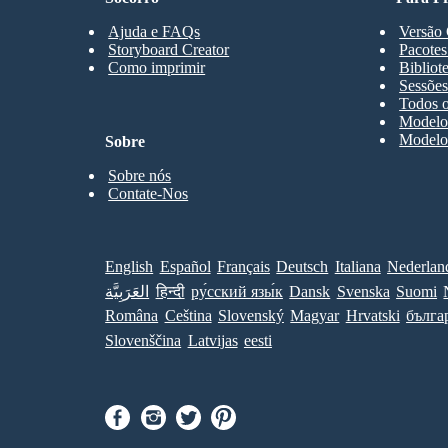
Ajuda e FAQs
Versão 
Storyboard Creator
Pacotes
Como imprimir
Bibliot
Sessões
Todos o
Modelos
Modelos
Sobre
Sobre nós
Contate-Nos
English
Español
Français
Deutsch
Italiana
Nederlan
العَرَبِيَّة
हिन्दी
ру́сский язы́к
Dansk
Svenska
Suomi
Româna
Ceština
Slovenský
Magyar
Hrvatski
бълга
Slovenščina
Latvijas
eesti