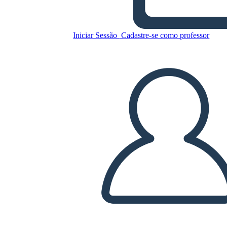
Copie este storyboard
CRIAR UM STORYBOARD
Iniciar Sessão
Cadastre-se como professor
REPRODUZIR APRESENTAÇÃO DE SLIDES
LEIA PRA MIM