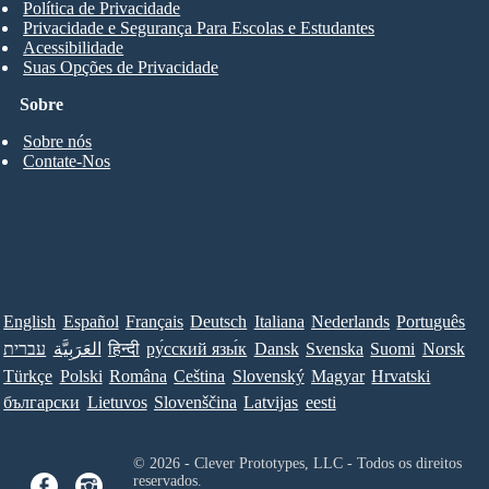
Política de Privacidade
Privacidade e Segurança Para Escolas e Estudantes
Acessibilidade
Suas Opções de Privacidade
Sobre
Sobre nós
Contate-Nos
English
Español
Français
Deutsch
Italiana
Nederlands
Português
עברית
العَرَبِيَّة
हिन्दी
ру́сский язы́к
Dansk
Svenska
Suomi
Norsk
Türkçe
Polski
Româna
Ceština
Slovenský
Magyar
Hrvatski
български
Lietuvos
Slovenščina
Latvijas
eesti
© 2026 - Clever Prototypes, LLC - Todos os direitos
reservados.