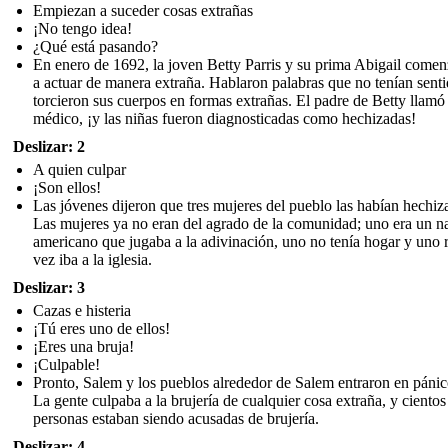
Empiezan a suceder cosas extrañas
¡No tengo idea!
¿Qué está pasando?
En enero de 1692, la joven Betty Parris y su prima Abigail come
a actuar de manera extraña. Hablaron palabras que no tenían sent
torcieron sus cuerpos en formas extrañas. El padre de Betty llamó 
médico, ¡y las niñas fueron diagnosticadas como hechizadas!
Deslizar: 2
A quien culpar
¡Son ellos!
Las jóvenes dijeron que tres mujeres del pueblo las habían hechiz
Las mujeres ya no eran del agrado de la comunidad; uno era un n
americano que jugaba a la adivinación, uno no tenía hogar y uno 
vez iba a la iglesia.
Deslizar: 3
Cazas e histeria
¡Tú eres uno de ellos!
¡Eres una bruja!
¡Culpable!
Pronto, Salem y los pueblos alrededor de Salem entraron en pánico
La gente culpaba a la brujería de cualquier cosa extraña, y cientos
personas estaban siendo acusadas de brujería.
Deslizar: 4