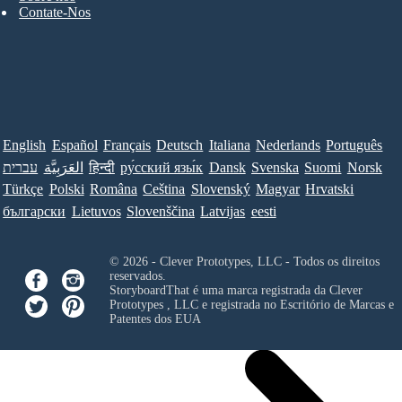
Contate-Nos
English
Español
Français
Deutsch
Italiana
Nederlands
Português
עברית
العَرَبِيَّة
हिन्दी
ру́сский язы́к
Dansk
Svenska
Suomi
Norsk
Türkçe
Polski
Româna
Ceština
Slovenský
Magyar
Hrvatski
български
Lietuvos
Slovenščina
Latvijas
eesti
© 2026 - Clever Prototypes, LLC - Todos os direitos
reservados.
StoryboardThat é uma marca registrada da
Clever
Prototypes , LLC
e registrada no Escritório de Marcas e
Patentes dos EUA