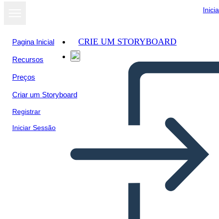
Inici
CRIE UM STORYBOARD
Pagina Inicial
Recursos
Preços
Criar um Storyboard
Registrar
Iniciar Sessão
Juicios de Brujas de Salem