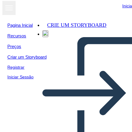
Inici
CRIE UM STORYBOARD
Pagina Inicial
Recursos
Preços
Criar um Storyboard
Registrar
Iniciar Sessão
La Última Primera vez por