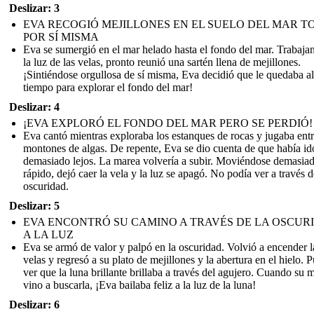
Deslizar: 3
EVA RECOGIÓ MEJILLONES EN EL SUELO DEL MAR T
POR SÍ MISMA
Eva se sumergió en el mar helado hasta el fondo del mar. Trabaja
la luz de las velas, pronto reunió una sartén llena de mejillones.
¡Sintiéndose orgullosa de sí misma, Eva decidió que le quedaba a
tiempo para explorar el fondo del mar!
Deslizar: 4
¡EVA EXPLORÓ EL FONDO DEL MAR PERO SE PERDIÓ!
Eva cantó mientras exploraba los estanques de rocas y jugaba entr
montones de algas. De repente, Eva se dio cuenta de que había id
demasiado lejos. La marea volvería a subir. Moviéndose demasia
rápido, dejó caer la vela y la luz se apagó. No podía ver a través d
oscuridad.
Deslizar: 5
EVA ENCONTRÓ SU CAMINO A TRAVÉS DE LA OSCUR
A LA LUZ
Eva se armó de valor y palpó en la oscuridad. Volvió a encender l
velas y regresó a su plato de mejillones y la abertura en el hielo. 
ver que la luna brillante brillaba a través del agujero. Cuando su 
vino a buscarla, ¡Eva bailaba feliz a la luz de la luna!
Deslizar: 6