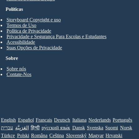
Políticas
Storyboard Copyright e uso
Termos de Uso
Política de Privacidade
Privacidade e Segurança Para Escolas e Estudantes
Acessibilidade
Suas Opções de Privacidade
Sobre
Sobre nós
Contate-Nos
English
Español
Français
Deutsch
Italiana
Nederlands
Português
עברית
العَرَبِيَّة
हिन्दी
ру́сский язы́к
Dansk
Svenska
Suomi
Norsk
Türkçe
Polski
Româna
Ceština
Slovenský
Magyar
Hrvatski