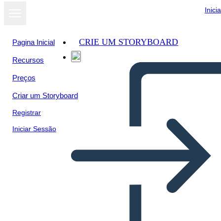
Inici
CRIE UM STORYBOARD
Pagina Inicial
Recursos
Preços
Criar um Storyboard
Registrar
Iniciar Sessão
Libro 13 Colonias