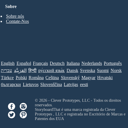
Sobre
Sobre nós
Contate-Nos
English
Español
Français
Deutsch
Italiana
Nederlands
Português
עברית
العَرَبِيَّة
हिन्दी
ру́сский язы́к
Dansk
Svenska
Suomi
Norsk
Türkçe
Polski
Româna
Ceština
Slovenský
Magyar
Hrvatski
български
Lietuvos
Slovenščina
Latvijas
eesti
© 2026 - Clever Prototypes, LLC - Todos os direitos
reservados.
StoryboardThat é uma marca registrada da
Clever
Prototypes , LLC
e registrada no Escritório de Marcas e
Patentes dos EUA