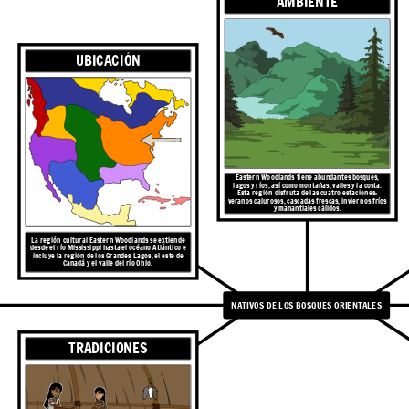
AMBIENTE
UBICACIÓN
Viviendas
y arroyos proporcionan
 bosques tienen pavos,
rros y osos, mientras que
lenas y bacalao.
Cultivan
 frijoles y calabaza.
Eastern Woodlands
tiene abundantes bosques,
lagos y ríos, así como montañas, valles y la costa.
Esta región disfruta de las cuatro estaciones:
veranos calurosos, cascadas frescas, inviernos fríos
y manantiales cálidos.
La región cultural Eastern Woodlands se
extiende
desde
el río Mississippi hasta el océano Atlántico e
incluye la región de los Grandes Lagos, el este de
Canadá y el valle del río Ohio.
PA
NATIVOS DE LOS BOSQUES ORIENTALES
ndas
Los Algonquin construyeron wigwams, una casa en
forma de cúpula con un marco de madera cubierto
TRADICIONES
con esteras de corteza de abedul. Los iroqueses
construyeron casas comunales, una cabaña de
madera larga y estrecha para varias familias.