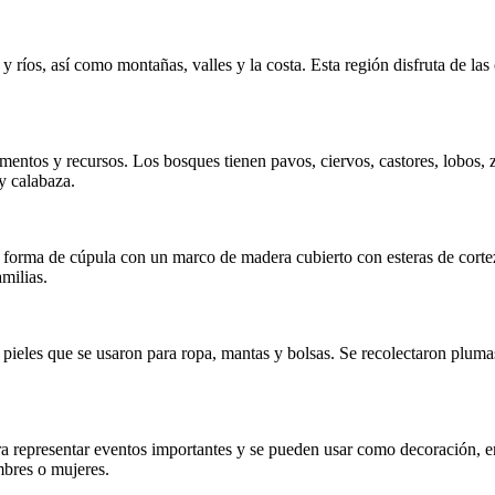
on wigwams, una casa en
arco de madera cubierto
 abedul. Los iroqueses
unales, una cabaña de
ríos, así como montañas, valles y la costa. Esta región disfruta de las 
para varias familias.
e abundantes bosques,
añas, valles y la costa.
las cuatro estaciones:
 frescas, inviernos fríos
s cálidos.
entos y recursos. Los bosques tienen pavos, ciervos, castores, lobos, z
 y calabaza.
Los densos bosques, ríos y arroyos proporcionan
alimentos y recursos. Los bosques tienen pavos,
ciervos, castores, lobos, zorros y osos, mientras que
la costa tiene conchas, ballenas y bacalao.
Cultivan
las tres hermanas: maíz, frijoles y calabaza.
orma de cúpula con un marco de madera cubierto con esteras de cortez
milias.
SQUES ORIENTALES
 pieles que se usaron para ropa, mantas y bolsas. Se recolectaron pluma
ROPA
AMBIENTE
 representar eventos importantes y se pueden usar como decoración, 
mbres o mujeres.