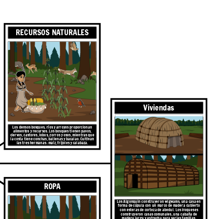
RECURSOS NATURALES
Viviendas
Los densos bosques, ríos y arroyos proporcionan
alimentos y recursos. Los bosques tienen pavos,
ciervos, castores, lobos, zorros y osos, mientras que
la costa tiene conchas, ballenas y bacalao.
Cultivan
las tres hermanas: maíz, frijoles y calabaza.
ROPA
Los Algonquin construyeron wigwams, una casa en
forma de cúpula con un marco de madera cubierto
con esteras de corteza de abedul. Los iroqueses
construyeron casas comunales, una cabaña de
madera larga y estrecha para varias familias.