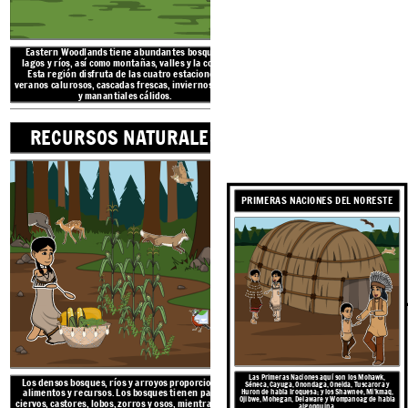
Eastern Woodlands
tiene abundantes bosques,
lagos y ríos, así como montañas, valles y la costa.
Esta región disfruta de las cuatro estaciones:
veranos calurosos, cascadas frescas, inviernos fríos
y manantiales cálidos.
RECURSOS NATURALES
Los densos bosques, ríos 
alimentos y recursos. Los
ciervos, castores, lobos, zo
la costa tiene conchas, bal
las tres hermanas: maíz,
PRIMERAS NACIONES DEL NORESTE
NATIVOS DE LOS BOSQUES ORIENTALES
RO
Vivie
Las Primeras Naciones aquí son los
Mohawk,
Los densos bosques, ríos y arroyos proporcionan
Séneca, Cayuga, Onondaga, Oneida, Tuscarora y
RECURSOS NATURALES
alimentos y recursos. Los bosques tienen pavos,
Huron de habla Iroquesa; y los Shawnee, Mi'kmaq,
Ojibwe, Mohegan, Delaware y Wompanoag de habla
ciervos, castores, lobos, zorros y osos, mientras que
algonquina