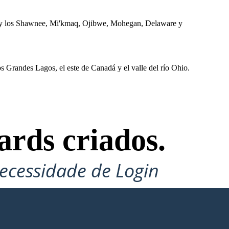
RECURSOS NATURALES
 y los Shawnee, Mi'kmaq, Ojibwe, Mohegan, Delaware y
os Grandes Lagos, el este de Canadá y el valle del río Ohio.
Viv
ards criados.
Los densos bosques, ríos y arroyos proporcionan
alimentos y recursos. Los bosques tienen pavos,
ecessidade de Login
ciervos, castores, lobos, zorros y osos, mientras que
la costa tiene conchas, ballenas y bacalao.
Cultivan
las tres hermanas: maíz, frijoles y calabaza.