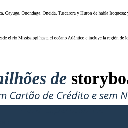
CIÓN
ca, Cayuga, Onondaga, Oneida, Tuscarora y Huron de habla Iroquesa;
de el río Mississippi hasta el océano Atlántico e incluye la región de l
Los animales se utilizaron como alimento y para sus
pieles que se usaron para ropa, mantas y bolsas. Se
recolectaron plumas de pavo y se cosieron en capas
para proporcionar calor y repeler el agua.
Eastern Woodlands
tiene abundantes bosques,
lagos y ríos, así como montañas, valles y la costa.
Esta región disfruta de las cuatro estaciones:
ilhões de
storybo
veranos calurosos, cascadas frescas, inviernos fríos
y manantiales cálidos.
n Woodlands se
extiende
 Cartão de Crédito e sem N
sta el océano Atlántico e
randes Lagos, el este de
 del río Ohio.
Para Experimentar!
NATIVOS DE LOS BOSQUES ORIENTALES
ARD