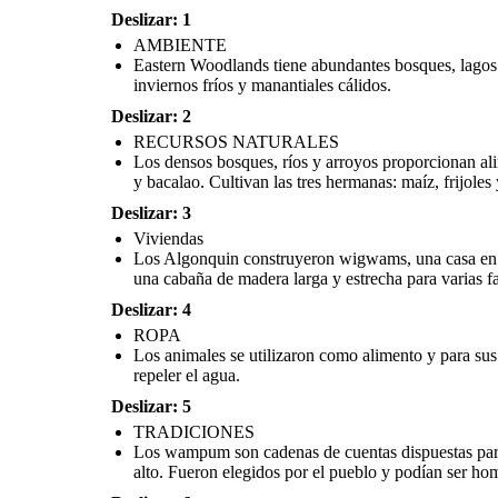
para proporcionar calor y repeler el agua.
Deslizar: 1
Los Algonquin construyer
forma de cúpula con un m
AMBIENTE
con esteras de corteza de
construyeron casas com
Eastern Woodlands tiene abundantes bosques, lagos y 
madera larga y estrecha 
Eastern Woodlands
tien
inviernos fríos y manantiales cálidos.
lagos y ríos, así como mont
Esta región disfruta de 
Deslizar: 2
veranos calurosos, cascadas
y manantiale
RECURSOS NATURALES
Los densos bosques, ríos y arroyos proporcionan alim
y bacalao. Cultivan las tres hermanas: maíz, frijoles
La región cultural Eastern Woodlands se
extiende
desde
el río Mississippi hasta el océano Atlántico e
Deslizar: 3
incluye la región de los Grandes Lagos, el este de
Canadá y el valle del río Ohio.
Viviendas
Los Algonquin construyeron wigwams, una casa en f
una cabaña de madera larga y estrecha para varias fa
Los animales se utilizaron como alimento y para sus
pieles que se usaron para ropa, mantas y bolsas. Se
NATIVOS DE LOS BO
recolectaron plumas de pavo y se cosieron en capas
Deslizar: 4
para proporcionar calor y repeler el agua.
ROPA
Los animales se utilizaron como alimento y para sus
TRADICIONES
repeler el agua.
Deslizar: 5
TRADICIONES
Los wampum son cadenas de cuentas dispuestas para
alto. Fueron elegidos por el pueblo y podían ser ho