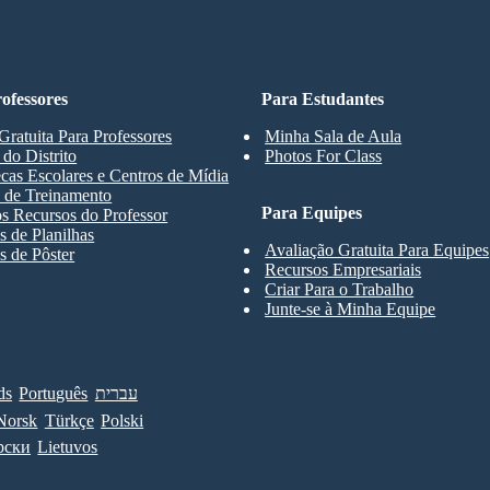
IONES
ENTE
ofessores
Para Estudantes
Gratuita Para Professores
Minha Sala de Aula
 do Distrito
Photos For Class
RECURSOS NATURALES
ecas Escolares e Centros de Mídia
 de Treinamento
Para Equipes
s Recursos do Professor
 de Planilhas
Avaliação Gratuita Para Equipes
 de Pôster
Recursos Empresariais
Criar Para o Trabalho
Junte-se à Minha Equipe
cuentas dispuestas para
tes y
se pueden
usar como
omo
moneda. Sachems era el
s por el pueblo y podían ser
mujeres.
e abundantes bosques,
añas, valles y la costa.
ds
Português
עברית
las cuatro estaciones:
 frescas, inviernos fríos
Norsk
Türkçe
Polski
s cálidos.
рски
Lietuvos
Los densos bosques, ríos y arroyos proporcionan
alimentos y recursos. Los bosques tienen pavos,