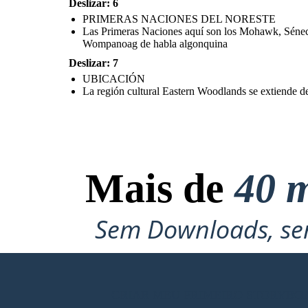
Deslizar: 6
PRIMERAS NACIONES DEL NORESTE
UBICA
Las Primeras Naciones aquí son los Mohawk, Séne
Wompanoag de habla algonquina
Deslizar: 7
UBICACIÓN
La región cultural Eastern Woodlands se extiende des
Los wampum son cadenas de cuentas dispuestas para
representar eventos importantes y
se pueden
usar como
decoración, en ceremonias o como
moneda. Sachems era el
líder más alto. Fueron elegidos por el pueblo y podían ser
hombres o mujeres.
PRIMERAS NACIONES DEL NORESTE
Mais de
40 m
La región cultural Easter
Sem Downloads, sem
desde
el río Mississippi ha
incluye la región de los G
Canadá y el valle
CRIAR MEU PRIMEIRO STORYBO