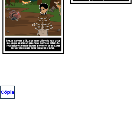
Los animales se utilizaron como alimento y para sus
pieles que se usaron para ropa, mantas y bolsas. Se
recolectaron plumas de pavo y se cosieron en capas
para proporcionar calor y repeler el agua.
Cópia