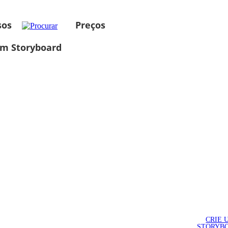
sos
Preços
um Storyboard
CRIE 
STORYB