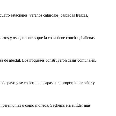
cuatro estaciones: veranos calurosos, cascadas frescas,
Viviendas
orros y osos, mientras que la costa tiene conchas, ballenas
a de abedul. Los iroqueses construyeron casas comunales,
s de pavo y se cosieron en capas para proporcionar calor y
Los Algonquin construyeron wigwams, una casa en
forma de cúpula con un marco de madera cubierto
con esteras de corteza de abedul. Los iroqueses
en ceremonias o como moneda. Sachems era el líder más
construyeron casas comunales, una cabaña de
madera larga y estrecha para varias familias.