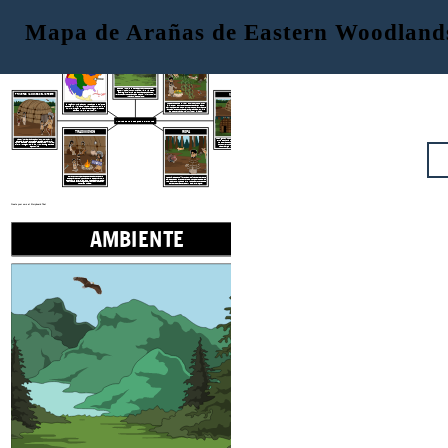
Mapa de Arañas de Eastern Woodland
AMBIENTE
UBICACIÓN
RECURSOS NATURALES
Eastern Woodlands
Viviendas
PRIMERAS NACIONES DEL NORESTE
tiene abundantes bosques, lagos y ríos, así como montañas, valles y la costa. Esta región disfruta de las cuatro estaciones: veranos calurosos, cascadas frescas, inviernos fríos y manantiales cálidos.
La región cultural Eastern Woodlands se
extiende desde
Los densos bosques, ríos y arroyos proporcionan alimentos y recursos. Los bosques tienen pavos, ciervos, castores, lobos, zorros y osos, mientras que la costa tiene conchas, ballenas y bacalao.
el río Mississippi hasta el océano Atlántico e incluye la región de los Grandes Lagos, el este de Canadá y el valle del río Ohio.
Cultivan las tres hermanas: maíz, frijoles y calabaza.
NATIVOS DE LOS BOSQUES ORIENTALES
TRADICIONES
ROPA
Las Primeras Naciones aquí son los
Mohawk, Séneca, Cayuga, Onondaga, Oneida, Tuscarora y Huron de habla Iroquesa; y los Shawnee, Mi'kmaq, Ojibwe, Mohegan, Delaware y Wompanoag de habla algonquina
Los Algonquin construyeron wigwams, una casa en forma de cúpula con un marco de madera cubierto con esteras de corteza de abedul. Los iroqueses construyeron casas comunales, una cabaña de madera larga y estrecha para varias familias.
Los wampum son cadenas de cuentas dispuestas para
representar eventos importantes y
se pueden
usar como decoración, en ceremonias o como
Los animales se utilizaron como alimento y para sus pieles que se usaron para ropa, mantas y bolsas. Se recolectaron plumas de pavo y se cosieron en capas para proporcionar calor y repeler el agua.
moneda. Sachems era el líder más alto. Fueron elegidos por el pueblo y podían ser hombres o mujeres.
Create your own at Storyboard That
AMBIENTE
RECURSOS 