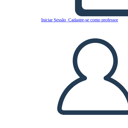
Copie este storyboard
CRIAR UM STORYBOARD
Iniciar Sessão
Cadastre-se como professor
REPRODUZIR APRESENTAÇÃO DE SLIDES
LEIA PRA MIM