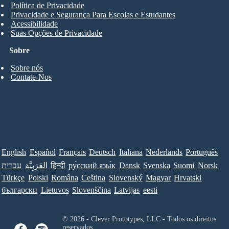
Política de Privacidade
Privacidade e Segurança Para Escolas e Estudantes
Acessibilidade
Suas Opções de Privacidade
Sobre
Sobre nós
Contate-Nos
English
Español
Français
Deutsch
Italiana
Nederlands
Português
עברית
العَرَبِيَّة
हिन्दी
ру́сский язы́к
Dansk
Svenska
Suomi
Norsk
Türkçe
Polski
Româna
Ceština
Slovenský
Magyar
Hrvatski
български
Lietuvos
Slovenščina
Latvijas
eesti
© 2026 - Clever Prototypes, LLC - Todos os direitos
reservados.