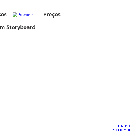
sos
Preços
um Storyboard
CRIE 
STORYB