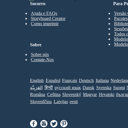
Socorro
Para Pr
Ajuda e FAQs
Versão 
Storyboard Creator
Pacotes
Como imprimir
Bibliot
Sessões
Todos o
Modelos
Modelos
Sobre
Sobre nós
Contate-Nos
English
Español
Français
Deutsch
Italiana
Nederlan
العَرَبِيَّة
हिन्दी
ру́сский язы́к
Dansk
Svenska
Suomi
Româna
Ceština
Slovenský
Magyar
Hrvatski
бълга
Slovenščina
Latvijas
eesti