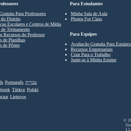
ofessores
Para Estudantes
Gratuita Para Professores
Minha Sala de Aula
 do Distrito
Photos For Class
ecas Escolares e Centros de Mídia
 de Treinamento
Para Equipes
s Recursos do Professor
 de Planilhas
Avaliação Gratuita Para Equipes
 de Pôster
Recursos Empresariais
Criar Para o Trabalho
Junte-se à Minha Equipe
ds
Português
עברית
Norsk
Türkçe
Polski
рски
Lietuvos
© 20
Sto
LL