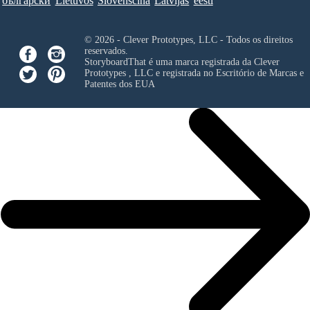
български
Lietuvos
Slovenščina
Latvijas
eesti
© 2026 - Clever Prototypes, LLC - Todos os direitos
reservados.
StoryboardThat é uma marca registrada da
Clever
Prototypes , LLC
e registrada no Escritório de Marcas e
Patentes dos EUA