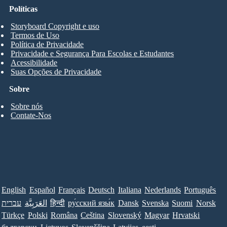
Políticas
Storyboard Copyright e uso
Termos de Uso
Política de Privacidade
Privacidade e Segurança Para Escolas e Estudantes
Acessibilidade
Suas Opções de Privacidade
Sobre
Sobre nós
Contate-Nos
English
Español
Français
Deutsch
Italiana
Nederlands
Português
עברית
العَرَبِيَّة
हिन्दी
ру́сский язы́к
Dansk
Svenska
Suomi
Norsk
Türkçe
Polski
Româna
Ceština
Slovenský
Magyar
Hrvatski