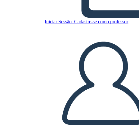
Copie este storyboard
Iniciar Sessão
Cadastre-se como professor
CRIAR UM STORYBOARD
REPRODUZIR APRESENTAÇÃO DE SLIDES
LEIA PRA MIM