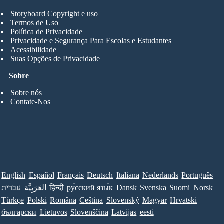
Storyboard Copyright e uso
Termos de Uso
Política de Privacidade
Privacidade e Segurança Para Escolas e Estudantes
Acessibilidade
Suas Opções de Privacidade
Sobre
Sobre nós
Contate-Nos
English
Español
Français
Deutsch
Italiana
Nederlands
Português
עברית
العَرَبِيَّة
हिन्दी
ру́сский язы́к
Dansk
Svenska
Suomi
Norsk
Türkçe
Polski
Româna
Ceština
Slovenský
Magyar
Hrvatski
български
Lietuvos
Slovenščina
Latvijas
eesti