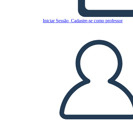
Iniciar Sessão
Cadastre-se como professor
Copie este storyboard
CRIAR UM STORYBOARD
REPRODUZIR APRESENTAÇÃO DE SLIDES
LEIA PRA MIM