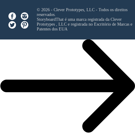
© 2026 - Clever Prototypes, LLC - Todos os direitos
reservados.
StoryboardThat é uma marca registrada da
Clever
Prototypes , LLC
e registrada no Escritório de Marcas e
Patentes dos EUA