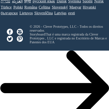
עברית
العَرَبِيَّة
हिन्दी
ру́сский язы́к
Dansk
Svenska
Suomi
Norsk
Türkçe
Polski
Româna
Ceština
Slovenský
Magyar
Hrvatski
български
Lietuvos
Slovenščina
Latvijas
eesti
© 2026 - Clever Prototypes, LLC - Todos os direitos
reservados.
StoryboardThat é uma marca registrada da
Clever
Prototypes , LLC
e registrada no Escritório de Marcas e
Patentes dos EUA