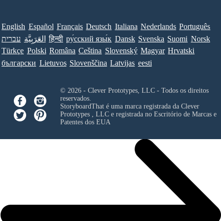
English
Español
Français
Deutsch
Italiana
Nederlands
Português
עברית
العَرَبِيَّة
हिन्दी
ру́сский язы́к
Dansk
Svenska
Suomi
Norsk
Türkçe
Polski
Româna
Ceština
Slovenský
Magyar
Hrvatski
български
Lietuvos
Slovenščina
Latvijas
eesti
© 2026 - Clever Prototypes, LLC - Todos os direitos
reservados.
StoryboardThat é uma marca registrada da
Clever
Prototypes , LLC
e registrada no Escritório de Marcas e
Patentes dos EUA