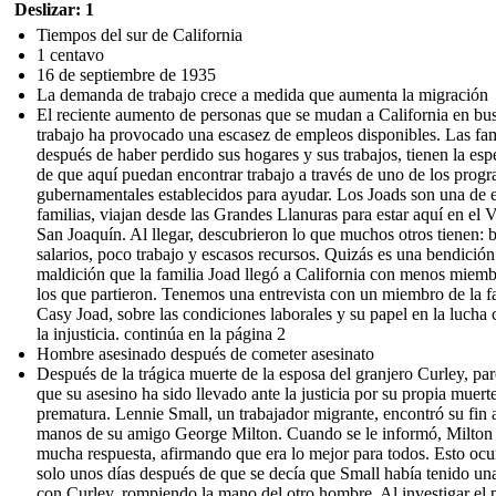
Deslizar: 1
Tiempos del sur de California
1 centavo
16 de septiembre de 1935
La demanda de trabajo crece a medida que aumenta la migración
El reciente aumento de personas que se mudan a California en bu
trabajo ha provocado una escasez de empleos disponibles. Las fam
después de haber perdido sus hogares y sus trabajos, tienen la es
de que aquí puedan encontrar trabajo a través de uno de los prog
gubernamentales establecidos para ayudar. Los Joads son una de 
familias, viajan desde las Grandes Llanuras para estar aquí en el V
San Joaquín. Al llegar, descubrieron lo que muchos otros tienen: 
salarios, poco trabajo y escasos recursos. Quizás es una bendició
maldición que la familia Joad llegó a California con menos miem
los que partieron. Tenemos una entrevista con un miembro de la fa
Casy Joad, sobre las condiciones laborales y su papel en la lucha 
la injusticia. continúa en la página 2
Hombre asesinado después de cometer asesinato
Después de la trágica muerte de la esposa del granjero Curley, pa
que su asesino ha sido llevado ante la justicia por su propia muert
prematura. Lennie Small, un trabajador migrante, encontró su fin 
manos de su amigo George Milton. Cuando se le informó, Milton
mucha respuesta, afirmando que era lo mejor para todos. Esto ocu
solo unos días después de que se decía que Small había tenido un
con Curley, rompiendo la mano del otro hombre. Al investigar el