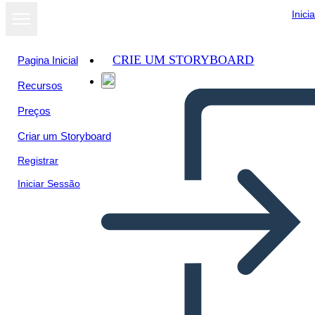
Inici
CRIE UM STORYBOARD
Pagina Inicial
Recursos
Preços
Criar um Storyboard
Registrar
Iniciar Sessão
Proyecto de Periódico Dust
Bowl