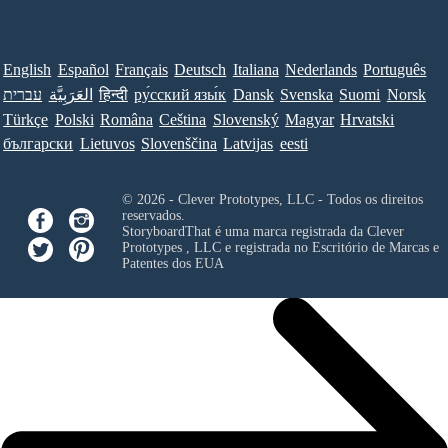
English
Español
Français
Deutsch
Italiana
Nederlands
Português
עברית
العَرَبِيَّة
हिन्दी
ру́сский язы́к
Dansk
Svenska
Suomi
Norsk
Türkçe
Polski
Româna
Ceština
Slovenský
Magyar
Hrvatski
български
Lietuvos
Slovenščina
Latvijas
eesti
© 2026 - Clever Prototypes, LLC - Todos os direitos
reservados.
StoryboardThat é uma marca registrada da
Clever
Prototypes , LLC
e registrada no Escritório de Marcas e
Patentes dos EUA