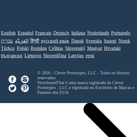
English
Español
Français
Deutsch
Italiana
Nederlands
Português
עברית
العَرَبِيَّة
हिन्दी
ру́сский язы́к
Dansk
Svenska
Suomi
Norsk
Türkçe
Polski
Româna
Ceština
Slovenský
Magyar
Hrvatski
български
Lietuvos
Slovenščina
Latvijas
eesti
© 2026 - Clever Prototypes, LLC - Todos os direitos
reservados.
StoryboardThat é uma marca registrada da
Clever
Prototypes , LLC
e registrada no Escritório de Marcas e
Patentes dos EUA