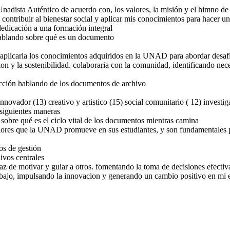
 Unadista Auténtico de acuerdo con, los valores, la misión y el himno 
ontribuir al bienestar social y aplicar mis conocimientos para hacer
dedicación a una formación integral
hablando sobre qué es un documento
, aplicaria los conocimientos adquiridos en la UNAD para abordar desafi
ion y la sostenibilidad. colaboraria con la comunidad, identificando n
ucción hablando de los documentos de archivo
ades de
apaz de
tros.
ovador (13) creativo y artistico (15) social comunitario ( 12) investig
decisiones
cion de
siguientes maneras
implica
ion y la
sobre qué es el ciclo vital de los documentos mientras camina
ipos de
innovacion
 positivo
valores que la UNAD promueve en sus estudiantes, y son fundamentales p
archivos centrales
emico y
os de gestión
ivos centrales
paz de motivar y guiar a otros. fomentando la toma de decisiones efecti
abajo, impulsando la innovacion y generando un cambio positivo en mi 