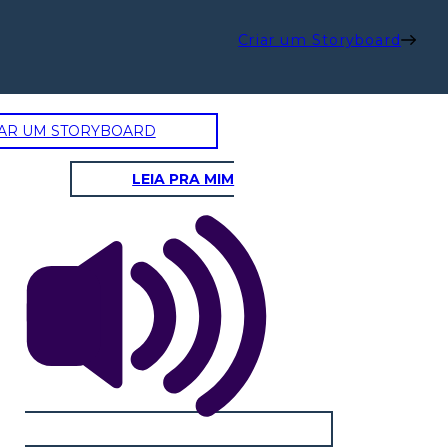
Criar um Storyboard
AR UM STORYBOARD
LEIA PRA MIM