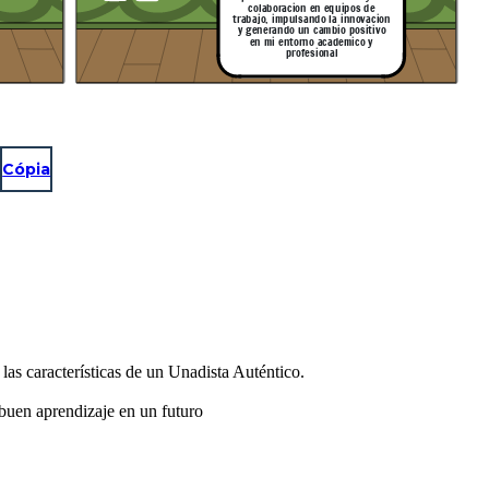
colaboracion en equipos de
trabajo, impulsando la innovacion
y generando un cambio positivo
 gestión
Explicación de la escena: Samir habla sobre los archivos centrales
en mi entorno academico y
profesional
Cópia
as características de un Unadista Auténtico.
 buen aprendizaje en un futuro