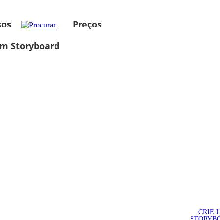
sos
Preços
um Storyboard
CRIE 
STORYB