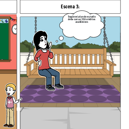
Escena 3:
Según mi plan de estudio
debo cursar 156 créditos
académicos
sobre qué es
Explicación de la escena: Samir continúa su introducción hablando de los
documentos de archivo