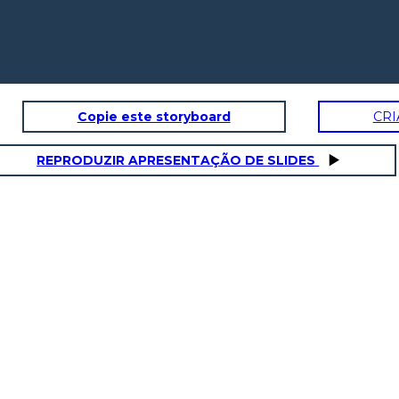
Copie este storyboard
CRI
REPRODUZIR APRESENTAÇÃO DE SLIDES
Escena 3:
Según mi plan de estudio
debo cursar 156 créditos
académicos