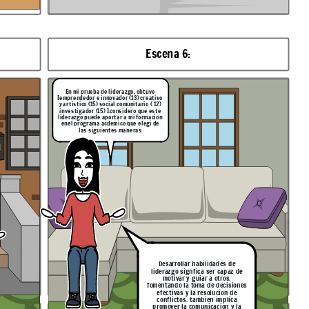
Escena 6:
En mi prueba de liderazgo, obtuve
[emprendedor e innovador (13) creativo
y artistico (15) social comunitario ( 12)
investigador (15) ].considero que este
liderazgo puede aportar a mi formacion
enel programa acdemico que elegi de
las siguientes maneras
Desarrollar habilidades de
liderazgo signfica ser capaz de
motivar y guiar a otros.
fomentando la toma de decisiones
efectivas y la resolucion de
conflictos. tambien implica
promover la comunicacion y la