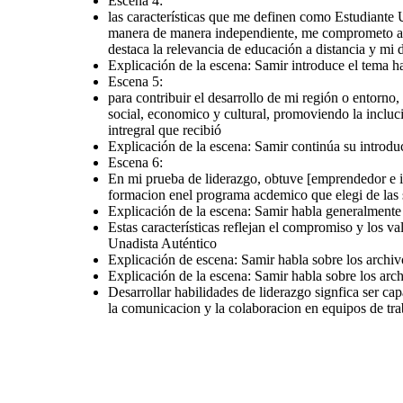
Escena 4:
desarrollo de mi región o
[emprendedor e innovador (13) creativo
entorno, aplicaria los
y artistico (15) social comunitario ( 12)
las características que me definen como Estudiante
conocimientos adquiridos
investigador (15) ].considero que este
en la UNAD para abordar
liderazgo puede aportar a mi formacion
desafio locales.
enel programa acdemico que elegi de
manera de manera independiente, me comprometo a c
trabajaria en proyecto
las siguientes maneras
que fomenten el progreso
social, economico y
destaca la relevancia de educación a distancia y mi 
cultural, promoviendo la
inclucion y la
Explicación de la escena: Samir introduce el tema 
sostenibilidad.
colaboraria con la
comunidad, identificando
Escena 5:
necesidades y
proponiendo soluciones
basada en la formación
para contribuir el desarrollo de mi región o entorno
intregral que recibió
social, economico y cultural, promoviendo la incluc
intregral que recibió
Explicación de la escena: Samir continúa su introd
Escena 6:
Desarrollar habilid
liderazgo signfica ser c
motivar y guiar a o
En mi prueba de liderazgo, obtuve [emprendedor e inn
fomentando la toma de 
efectivas y la resolu
formacion enel programa acdemico que elegi de las 
conflictos. tambien 
promover la comunicac
Explicación de la escena: Samir habla generalmente 
colaboracion en equ
trabajo, impulsando la 
Explicación de la escena: Samir continúa su introducción hablando de los
y generando un cambio
documentos de archivo
Estas características reflejan el compromiso y los 
Explicación de escena: Samir habla sobre los archivos de gestión
Explicación de la escena: Samir habla sobre los 
en mi entorno acad
profesional
Unadista Auténtico
Explicación de escena: Samir habla sobre los archiv
Explicación de la escena: Samir habla sobre los arch
Escena 6:
Desarrollar habilidades de liderazgo signfica ser ca
la comunicacion y la colaboracion en equipos de tr
En mi prueba de liderazgo, obtuve
[emprendedor e innovador (13) creativo
y artistico (15) social comunitario ( 12)
investigador (15) ].considero que este
liderazgo puede aportar a mi formacion
enel programa acdemico que elegi de
las siguientes maneras