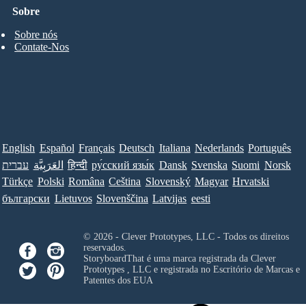
Sobre
Sobre nós
Contate-Nos
English
Español
Français
Deutsch
Italiana
Nederlands
Português
עברית
العَرَبِيَّة
हिन्दी
ру́сский язы́к
Dansk
Svenska
Suomi
Norsk
Türkçe
Polski
Româna
Ceština
Slovenský
Magyar
Hrvatski
български
Lietuvos
Slovenščina
Latvijas
eesti
© 2026 - Clever Prototypes, LLC - Todos os direitos
reservados.
StoryboardThat é uma marca registrada da
Clever
Prototypes , LLC
e registrada no Escritório de Marcas e
Patentes dos EUA