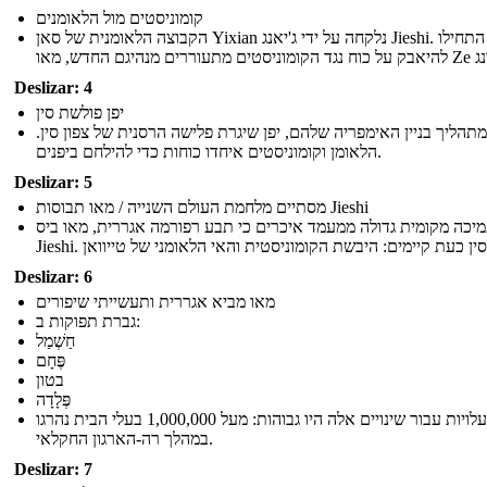
קומוניסטים מול הלאומנים
הקבוצה הלאומנית של סאן Yixian נלקחה על ידי ג'יאנג Jieshi. הם התחילו
Deslizar: 4
יפן פולשת סין
מתהליך בניין האימפריה שלהם, יפן שיגרת פלישה הרסנית של צפון סין
הלאומן וקומוניסטים איחדו כוחות כדי להילחם ביפנים.
Deslizar: 5
מסתיים מלחמת העולם השנייה / מאו תבוסות Jieshi
יכה מקומית גדולה ממעמד איכרים כי תבע רפורמה אגררית, מאו ביס
Deslizar: 6
מאו מביא אגררית ותעשייתי שיפורים
גברת תפוקות ב:
חַשְׁמַל
פֶּחָם
בטון
פְּלָדָה
העלויות עבור שינויים אלה היו גבוהות: מעל 1,000,000 בעלי הבית נהרגו
במהלך רה-הארגון החקלאי.
Deslizar: 7