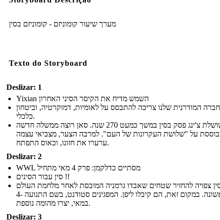
מערך שיעור קומוניזם - קומוניזם בסין
Texto do Storyboard
Deslizar: 1
Yixian השמש מדיח את הקיסר הסיני האחרון
ברה המודרנית שלנו צריכה להתבסס על לאומיות, דמוקרטיה, וביטחון
כלכלי.
שושלת צ'ינג פסק בסין במשך כמעט 270 שנה. סאן רוצה ממשלה חדשה
וססת על "שלושת העקרונות של העם". למרבה הצער, מצביאי עצמה
ערערו את חזונו, וכאוס התפתח.
Deslizar: 2
WWL מסתיים כדלקמן: פרק 4 מאי מתחיל
סין עבור הסינים !!
ין צפויה להחזיר שטחים שאבדו גרמניה המובסת לאחר מלחמת העולם
הראשונה. במקום זאת, הם קיבלו ליפן. המפגינים סטודנט, בשם התנועה -4
במאי, יצרו מהומה נוספת.
Deslizar: 3