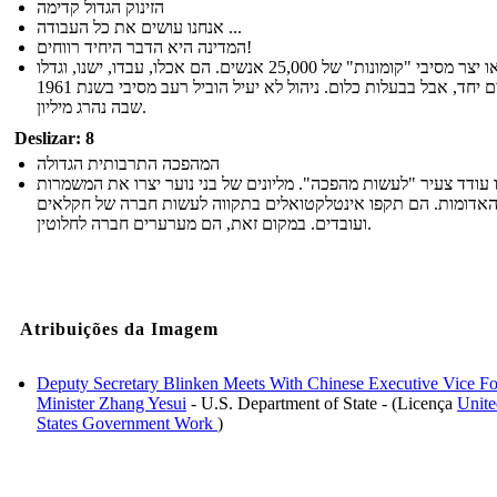
הזינוק הגדול קדימה
אנחנו עושים את כל העבודה ...
המדינה היא הדבר היחיד רווחים!
מאו יצר מסיבי "קומונות" של 25,000 אנשים. הם אכלו, עבדו, ישנו, וגדלו
ילדים יחד, אבל בבעלות כלום. ניהול לא יעיל הוביל רעב מסיבי בשנת 1961
שבה נהרג מיליון.
Deslizar: 8
המהפכה התרבותית הגדולה
 עודד צעיר "לעשות מהפכה". מליונים של בני נוער יצרו את המשמרות
אדומות. הם תקפו אינטלקטואלים בתקווה לעשות חברה של חקלאים
ועובדים. במקום זאת, הם מערערים חברה לחלוטין.
Atribuições da Imagem
Deputy Secretary Blinken Meets With Chinese Executive Vice Fo
Minister Zhang Yesui
- U.S. Department of State - (Licença
Unite
States Government Work
)