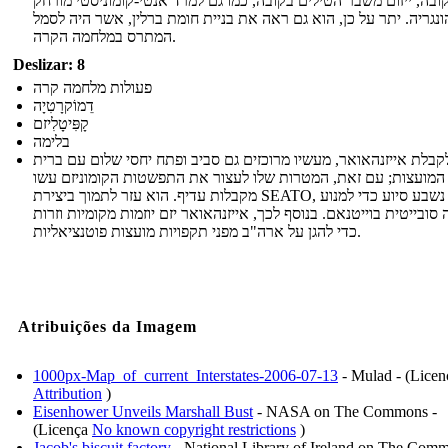
ובה, ייזום משבר הטילים בקובה, כמו גם למרד אנטי-קומוניסטי מורחק
ונגריה. יתר על כן, הוא גם ראה את בניית חומת ברלין, אשר היה לסמל
המתרס במלחמה הקרה.
Deslizar: 8
פעולות מלחמה קרה
דֵמוֹקרָטִיָה
קָפִּיטָלִיזם
בלימה
קבלת אייזנהאואר, מעשיו מרוכזים גם סביב ופתח יחסי שלום עם ברית
המועצות; עם זאת, המטרות שלו לעצור את התפשטות הקומוניזם עשו
מקבלות עדיף. הוא עזר לתמוך ביצירת SEATO, אשר נשבע סיוע כדי למנוע
ובייטית בוייטנאם. בנוסף לכך, אייזנהאואר יזם יוזמות מקומיות וזרות
כדי להגן על ארה"ב מפני תקפויות מועצות פוטנציאליות.
Atribuições da Imagem
1000px-Map_of_current_Interstates-2006-07-13
- Mulad - (Licen
Attribution
)
Eisenhower Unveils Marshall Bust
- NASA on The Commons -
(Licença
No known copyright restrictions
)
Jacob's biscuit factory
- National Library of Ireland on The Comm