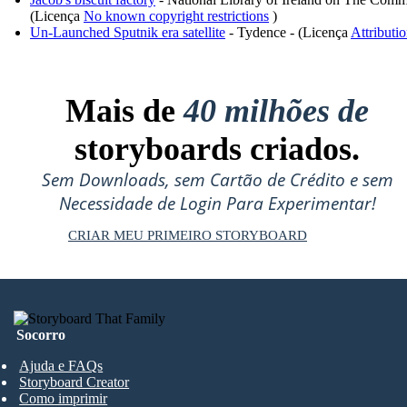
(Licença
No known copyright restrictions
)
Un-Launched Sputnik era satellite
- Tydence - (Licença
Attributi
Mais de
40 milhões de
storyboards criados.
Sem Downloads, sem Cartão de Crédito e sem
Necessidade de Login Para Experimentar!
CRIAR MEU PRIMEIRO STORYBOARD
Socorro
Ajuda e FAQs
Storyboard Creator
Como imprimir