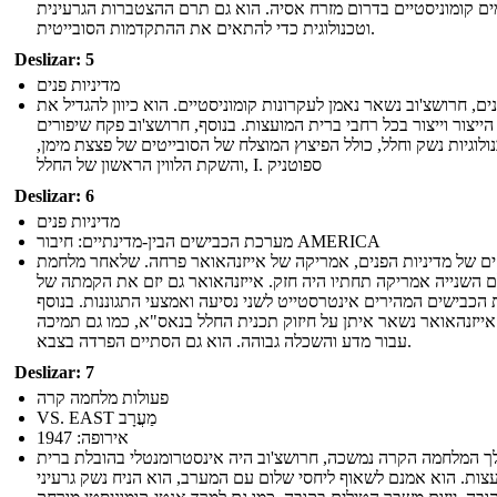
ים קומוניסטיים בדרום מזרח אסיה. הוא גם תרם ההצטברות הגרעינית
וטכנולוגית כדי להתאים את ההתקדמות הסובייטית.
Deslizar: 5
מדיניות פנים
ים, חרושצ'וב נשאר נאמן לעקרונות קומוניסטיים. הוא כיוון להגדיל את
הייצור וייצור בכל רחבי ברית המועצות. בנוסף, חרושצ'וב פקח שיפורים
ולוגיות נשק וחלל, כולל הפיצוץ המוצלח של הסובייטים של פצצת מימן,
והשקת הלווין הראשון של החלל, I. ספוטניק
Deslizar: 6
מדיניות פנים
מערכת הכבישים הבין-מדינתיים: חיבור AMERICA
ים של מדיניות הפנים, אמריקה של אייזנהאואר פרחה. שלאחר מלחמת
 השנייה אמריקה תחתיו היה חזק. אייזנהאואר גם יזם את הקמתה של
הכבישים המהירים אינטרסטייט לשני נסיעה ואמצעי התגוננות. בנוסף
אייזנהאואר נשאר איתן על חיזוק תכנית החלל בנאס"א, כמו גם תמיכה
עבור מדע והשכלה גבוהה. הוא גם הסתיים הפרדה בצבא.
Deslizar: 7
פעולות מלחמה קרה
VS. EAST מַעֲרָב
אירופה: 1947
 המלחמה הקרה נמשכה, חרושצ'וב היה אינסטרומנטלי בהובלת ברית
צות. הוא אמנם לשאוף ליחסי שלום עם המערב, הוא הניח נשק גרעיני