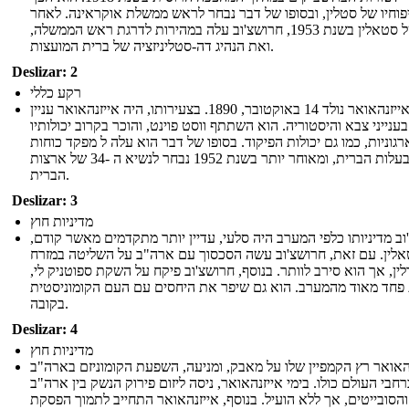
פוחיו של סטלין, ובסופו של דבר נבחר לראש ממשלת אוקראינה. לאחר
מותו של סטאלין בשנת 1953, חרושצ'וב עלה במהירות לדרגת ראש הממשלה,
ואת הנהיג דה-סטליניזציה של ברית המועצות.
Deslizar: 2
רקע כללי
דווייט אייזנהאואר נולד 14 באוקטובר, 1890. בצעירותו, היה אייזנהאואר עניין
בענייני צבא והיסטוריה. הוא השתתף ווסט פוינט, והוכר בקרוב יכולותיו
גוניות, כמו גם יכולות הפיקוד. בסופו של דבר הוא עלה ל מפקד כוחות
בעלות הברית, ומאוחר יותר בשנת 1952 נבחר לנשיא ה -34 של ארצות
הברית.
Deslizar: 3
מדיניות חוץ
וב מדיניותו כלפי המערב היה סלעי, עדיין יותר מתקדמים מאשר קודם,
לין. עם זאת, חרושצ'וב עשה הסכסוך עם ארה"ב על השליטה במזרח
ין, אך הוא סירב לוותר. בנוסף, חרושצ'וב פיקח על השקת ספוטניק לי,
 פחד מאוד מהמערב. הוא גם שיפר את היחסים עם העם הקומוניסטית
בקובה.
Deslizar: 4
מדיניות חוץ
האואר רץ הקמפיין שלו על מאבק, ומניעה, השפעת הקומוניזם בארה"ב
רחבי העולם כולו. בימי אייזנהאואר, ניסה ליזום פירוק הנשק בין ארה"ב
והסובייטים, אך ללא הועיל. בנוסף, אייזנהאואר התחייב לתמוך הפסקת