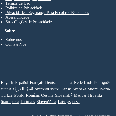
Termos de Uso
Política de Privacidade
Privacidade e Segurança Para Escolas e Estudantes
Acessibilidade
Suas Opções de Privacidade
Sobre
Sobre nós
Contate-Nos
English
Español
Français
Deutsch
Italiana
Nederlands
Português
Norsk
Suomi
Svenska
Dansk
ру́сский язы́к
हिन्दी
العَرَبِيَّة
עברית
Türkçe
Polski
Româna
Ceština
Slovenský
Magyar
Hrvatski
български
Lietuvos
Slovenščina
Latvijas
eesti