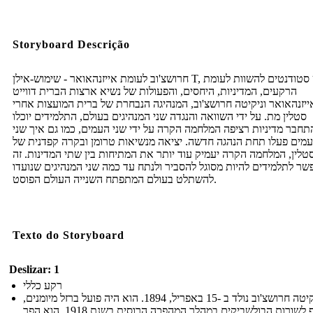
Storyboard Descrição
חרושצ'וב לעומת אייזנהאואר - שימוש-אילן T, יש סטודנטים להשוות לעומת
הרקעים, המדיניות, היחסים, והפעולות של נשיא ארצות הברית דווייט
ייזנהאואר וניקיטה חרושצ'וב, המנהיגה הנבחרת של ברית המועצות אחרי
סטלין מת. על ידי השוואה והנגדה שני המנהיגים בעולם, התלמידים יוכלו
תחבר מדיניות רציפה המלחמה הקרה על ידי שני העמים, כמו גם איך שני
מים פעלו תחת הנהגה חדשה. יציאה מנשיאות טרומן ובקרה קפדנית של
טלין, המלחמה הקרה יעמיק עוד יותר את המתיחות בין שתי המדינות. זה
שר לתלמידים להיות מסוגל להסביר ולנתח עד כמה שני המנהיגים שנועדו
להשתלט בעולם המתפתח השנייה העולם הפוסט.
Texto do Storyboard
Deslizar: 1
רקע כללי
ניקיטה חרושצ'וב נולד ב -15 באפריל, 1894. הוא היה פועל ברזל מיומנים,
והצטרף לשורות הבולשביקים במהלך המהפכה הרוסית בשנת 1918. הוא הפך