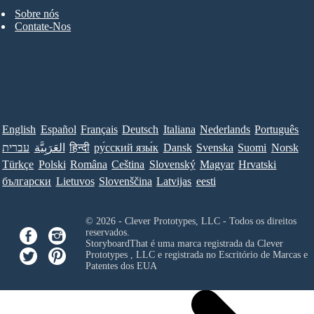
Sobre nós
Contate-Nos
English
Español
Français
Deutsch
Italiana
Nederlands
Português
Norsk
Suomi
Svenska
Dansk
ру́сский язы́к
हिन्दी
العَرَبِيَّة
עברית
Türkçe
Polski
Româna
Ceština
Slovenský
Magyar
Hrvatski
български
Lietuvos
Slovenščina
Latvijas
eesti
© 2026 - Clever Prototypes, LLC - Todos os direitos
reservados.
StoryboardThat é uma marca registrada da
Clever
Prototypes , LLC
e registrada no Escritório de Marcas e
Patentes dos EUA