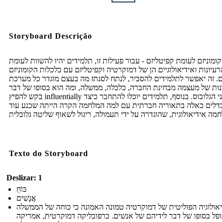
Storyboard Descrição
קומוניזם לעומת קפיטליזם - עבור פעילות זו, תלמידים יהיו להשוות לעומת
רעיונות ואידיאולוגיים הן של דמוקרטיה וקפיטליזם עם כלכלות הקומוניזם
. זה יאפשר לתלמידים להסביר, לנתח לסנתז מה בעצם מוגדר כל מערכת
ות של מעצמה מבחינת החברה, כלכלה, ממשלה, ומה הוא בסופו של דבר
בקש להפיץ influentially על פני הגלובוס. בנוסף, תלמידים יוכלו להתחבר כיצד
דלים כאלה בתאוריה חברתית עם למה המלחמה הקרה הייתה שכנע עוד
Texto do Storyboard
Deslizar: 1
כּוֹחַ
אֲנָשִׁים
אולוגיה הפוליטית של דמוקרטיה טמונה האמונה כי כוחה של הממשלה
ופל בסופו של דבר לידיהם של אנשים. כרפובליקה דמוקרטית, אמריקה