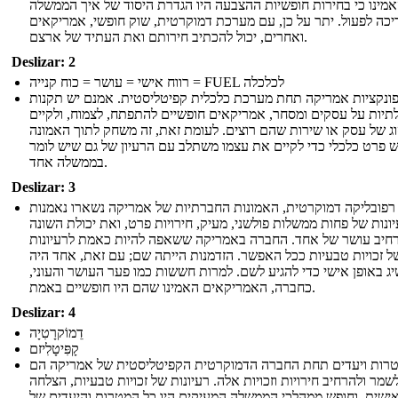
מינו כי בחירות חופשיות ההצבעה היו הגדרת היסוד של איך הממשלה
יכה לפעול. יתר על כן, עם מערכת דמוקרטית, שוק חופשי, אמריקאים
ואחרים, יכול להכתיב חירותם ואת העתיד של ארצם.
Deslizar: 2
רווח אישי = עושר = כוח קנייה = FUEL לכלכלה
ונקציות אמריקה תחת מערכת כלכלית קפיטליסטית. אמנם יש תקנות
יות על עסקים ומסחר, אמריקאים חופשיים להתפתח, לצמוח, ולקיים
וג של עסק או שירות שהם רוצים. לעומת זאת, זה משחק לתוך האמונה
ש פרט כלכלי כדי לקיים את עצמו משתלב עם הרעיון של גם שיש לומר
בממשלה אחד.
Deslizar: 3
פובליקה דמוקרטית, האמונות החברתיות של אמריקה נשארו נאמנות
ונות של פחות ממשלות פולשני, מעיק, חירויות פרט, ואת יכולת השונה
רחיב עושר של אחד. החברה באמריקה ששאפה להיות כאמת לרעיונות
ל זכויות טבעיות ככל האפשר. הזדמנות הייתה שם; עם זאת, אחד היה
ג באופן אישי כדי להגיע לשם. למרות חששות כמו פער העושר והעוני,
כחברה, האמריקאים האמינו שהם היו חופשיים באמת.
Deslizar: 4
דֵמוֹקרָטִיָה
קָפִּיטָלִיזם
רות ויעדים תחת החברה הדמוקרטית הקפיטליסטית של אמריקה הם
שמר ולהרחיב חירויות וזכויות אלה. רעיונות של זכויות טבעיות, הצלחה
ישית, וחופש ממהלכי הממשלה המעיקים היו כל המטרות והיעדים של