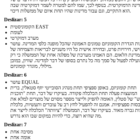
ינה הדמוקרטית. בנוסף לכך, שמו להם למטרה לשמר דמוקרטיה שבה
הוא התקיים, וגם עבור מדינות שהיו תחת איום של ממשלות דיכוי.
Deslizar: 5
הקומוניסטית EAST
לעומת
מערב דמוקרטי
ות הגדרת הקומוניזם טמונים האמונה שהכל מופנה כלפי המדינה. עושר
שי, חירויות פרט, ובחירה אישית כל היו משניים לבריאות והצמיחה של
מדינת הלאום. הם האמינו מערכת של מפלגה אחת של הממשלה כי רק
עילה לפעול על סמך מה כל נתרם בסופו של דבר למדינה. שוויון, במובן
מילולי, מוגדר קומוניזם.
Deslizar: 6
עושר EQUAL
תחת קומוניזם, באופן ספציפי תחת מנהיג הסובייטי יוזף סטאלין, ברית
המועצות פעלה תחת הכלכלה פקודה. בעיקרו של דבר, תחת "תוכנית
" של סטלין, האומה להפיק ולייצר מספר מסוים של מוצרים למלא את
סות ספציפיות. אמנם זה להפעיל לחץ רב על עובדים ותעשיות, כלכלת
ת גברה מאוד. בעיקרו של דבר, הממשלה "ציוותה" הכלכלה לייצר את
מה שהיא רוצה, כדי להיות במקום שבו הוא נדרש.
Deslizar: 7
מסיבה אחת
אומה אחת