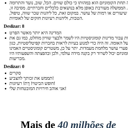
תחת הקומוניזם הוא במהותו כי כולם שווים. הכל, שוב, נועד והתרומה
 הממשלה מעורבת באופן מלא בנושאים כלכליים וחברתיים. מסיבה זו,
 שיעורים או רמות של עושר. במקום זאת, כל ליהנות שכר שווה, טיפול,
הטבות, וליהנות רעיונות חזקים של לאומיות.
Deslizar: 8
המדינה היא יותר מאשר הפרט
 עבור מדינות קומוניסטיות היו לשמר ולבצר שוויון מוחלט, כמו גם את
ל האומה. זה היה כדי למנוע בעיות לראות בחברות קפיטליסטיות, כגון
פערי עושר מלחמת מעמדות. יתר על כן, משטרים קומוניסטיים האמינו
מוניזם יכול לשרוד רק בקנה מידה עולמי, ולכן ובהפצתה והשפעותיו היו
מכריעות.
Deslizar: 0
סקרים
תממש את זכותך להצביע!
חופש הביטוי! דָת! רעיונות!
אני אוהב חירויות המובטחות שלי!
Mais de
40 milhões de