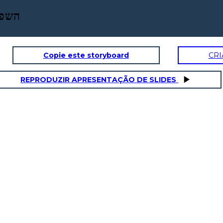
השפע
Copie este storyboard
CRI
REPRODUZIR APRESENTAÇÃO DE SLIDES
מלחמת העולם הראשו
ממשלת גרמניה הבריחה לנין לרוסיה לשבש בחברה רוסית נוסף.
אני אקבל רוסיה מתוך
ם רצו קומוניזם
מלחמת העולם הראשונה ...
אני אתן לך שקט, LAND,
ולחם!
תַחְמו