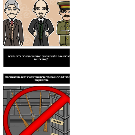
שֶׁת
שֶׁת
ו מוכשרים. חיילים לעתים קרובות משותפים
איך גברים אלה שלושה להפוך רוסים מן מונרכיה לדיקטטורה
תחמושת. התסכול הצאר ניקולאי השני הגיע
קומוניסטית?
לנקודת רתיחה.
מלחמת העולם הראשונה היה הרה אסון עבור רוסיה. הצבא הגרמני
לנין מת.
לנין, סטלין וטרוצקי עמלו על פיתוח רוסיה הקומוניסטית החדשה.
היה חזק מדי.
יה מתוך
ראשונה ...
לך שקט, LAND,
תַחְמוֹשֶׁת
תַחְמוֹשֶׁת