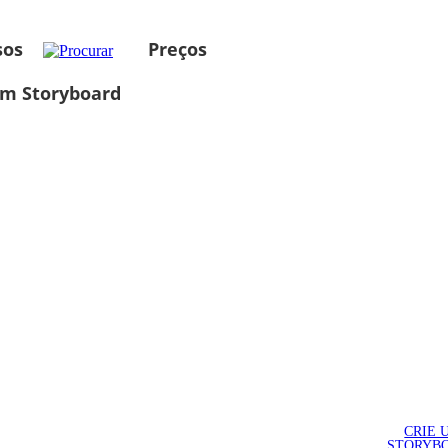
sos
Preços
um Storyboard
CRIE 
STORYB