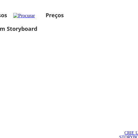
sos
Preços
um Storyboard
CRIE 
STORYB