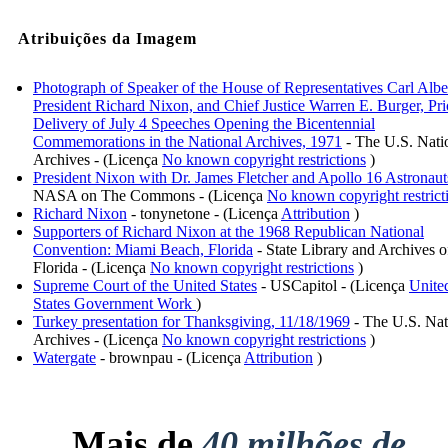
Atribuições da Imagem
Photograph of Speaker of the House of Representatives Carl Albe
President Richard Nixon, and Chief Justice Warren E. Burger, Pri
Delivery of July 4 Speeches Opening the Bicentennial
Commemorations in the National Archives, 1971
- The U.S. Nati
Archives - (Licença
No known copyright restrictions
)
President Nixon with Dr. James Fletcher and Apollo 16 Astronaut
NASA on The Commons - (Licença
No known copyright restrict
Richard Nixon
- tonynetone - (Licença
Attribution
)
Supporters of Richard Nixon at the 1968 Republican National
Convention: Miami Beach, Florida
- State Library and Archives o
Florida - (Licença
No known copyright restrictions
)
Supreme Court of the United States
- USCapitol - (Licença
Unite
States Government Work
)
Turkey presentation for Thanksgiving, 11/18/1969
- The U.S. Nat
Archives - (Licença
No known copyright restrictions
)
Watergate
- brownpau - (Licença
Attribution
)
Mais de
40 milhões de