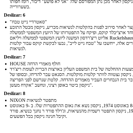
ניקסון לאחר מכן נתן המפורסם שלו: "אני לא פושע" דיבור, רומז חפותו
בשערורייה.
Deslizar: 6
"סאטרדיי נייט טבח"
קצר לאחר סירוב לפנות בהקלטות לנשיאות מכריע, ניקסון מבטל התובע
חד ארצ'יבלד קוקס, ופיקח על התפטרותו של היועץ המשפטי לממשלה
אליוט ריצ'רדסון המשנה ליועץ המשפטי לממשלה ויליאם Ruckelshaus.
רים אלה, ייחשבו על "טבח נייט לייב", נבעו לבקשת קוקס עבור קלטות
לנשיאות.
Deslizar: 7
HOUSE חולף מאמרי הדחה
צעות ההחלטה של ​​בית המשפט העליון בארצות הברית לעומת ריצ'רד
, ניקסון נצטווה לוותר קלטות מוקלטות. הסנאט עבר להדיחו, ובסופו של
בר בית הנבחרים העביר מאמרים ההדחה. קלטת שנרשם לפני הפריצה
ניקסון ביטוי באופן רציני, ונחשב "אקדח מעשן".
Deslizar: 8
NIXON מתפטר לנשיאות
ב -8 באוגוסט 1974, ניקסון נשא את נאום ההתפטרות שלו. ב -9 באוגוסט
1974, ניקסון התפטר רשמית מהנשיאות, וג'רלד פורד ר נחנך כנשיא. פורד
וקיבל חנינה ניקסון בכל הפשעים.