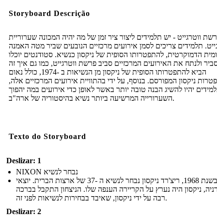
Storyboard Descrição
רשת ווטרגייט - יש תלמידים ליצור ציר זמן של מה יהיה המכונה שערוריית
ייט. תלמידים צריכים לסמן אירועים מרכזיים הנובעים שביר מטה האמנה
מית הדמוקרטית, להתפטרותו הסופית של ניקסון כנשיא. סטודנטים יוכלו
ביר ולנתח את האירועים המרכזיים סביב פרשת ווטרגייט, כמו גם איך זה
הביא להתפטרותו הסופית של ניקסון מן הנשיאות ב -1974, כולל נאום
טרות ניקסון המפורסם. בנוסף, על ידי בהתוויית אירועים המרכזיים אלה
מידים יהיו להשיג הבנה טובה יותר באשר לאופן כדי אירועים במה יהפוך
השערורייה המרשיעה ביותר נשיא בהיסטוריה של ארה"ב.
Texto do Storyboard
Deslizar: 1
NIXON נבחר לנשיא
בשנת 1968, ריצ'רד ניקסון נבחר לנשיא ה -37 של ארצות הברית. יוצאי
ניה, ניקסון היה נערץ על הקריירה הענפה שלו. הניצחון התקבל בברכה
רבה על ידי ניקסון, שאיבד בבחירות לנשיאות לפני זה.
Deslizar: 2