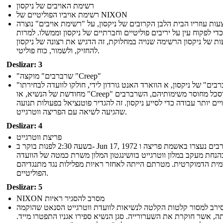
רשימת האויבים של ניקסון
רשימת אויביו הפוליטיים של NIXON
ות עוזריו הבית הלבן הקרובים של ניקסון, על "רשימת אויבים" נוצרה
כדי לפקוח עין על יריבים פוליטיים וחברתיים של ניקסון וממשלו. למרות
ת של ניקסון הרשימה שנויה במחלוקת, זה הדגיש את רצונה של ניקסון
להחזיק, ולשמור, כוח פוליטי.
Deslizar: 3
"שרברבים" מוקצה "Creep"
"השרברבים" של ניקסון, א הווארד האנט גורדון לידי, חולקו לוועדה לבחירתו
מחודשת של הנשיא, או "Creep" מתוסכל מחוסר משימותיהם, השרברבים
יים יותר עבודה כדי לסייע ניקסון. זה להגדיר פוטנציאל בפעולות תנועה
שהגיעה לשיאה עם הפריצה ווטרגייט.
Deslizar: 4
פריצת ווטרגייט
בשעה 2:30 לפנות בוקר ב- Jun 17, 1972 שרברבים נעצרו באשמת פריצה ו
הנחת מעקב במלון ווטרגייט בוושינגטון המלון משרת כמטה של ​​הוועדה
ית הדמוקרטית. מטרתם הייתה לאחזר ראיות מפלילות נגד מתנגדיהם
הפוליטיים.
Deslizar: 5
NIXON מסרב להסגיר ראיות
סירב למסור קלטות הקלטה לנשיאות לוועדת ווטרגייט הסנאט שהוקמה
תה, אשר חוקרת את השערורייה. סגן הנשיא ספירו אגניו התפטרו מייד