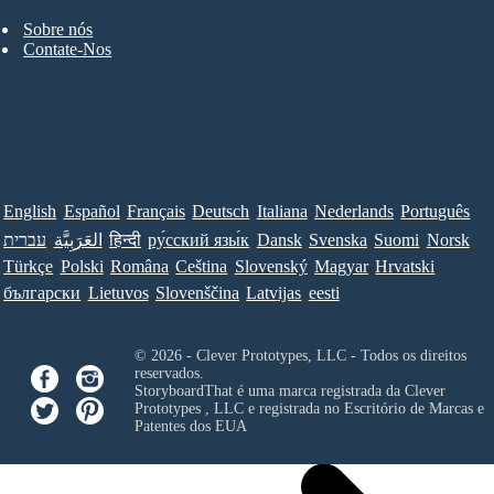
Sobre nós
Contate-Nos
English
Español
Français
Deutsch
Italiana
Nederlands
Português
עברית
العَرَبِيَّة
हिन्दी
ру́сский язы́к
Dansk
Svenska
Suomi
Norsk
Türkçe
Polski
Româna
Ceština
Slovenský
Magyar
Hrvatski
български
Lietuvos
Slovenščina
Latvijas
eesti
© 2026 - Clever Prototypes, LLC - Todos os direitos
reservados.
StoryboardThat é uma marca registrada da
Clever
Prototypes , LLC
e registrada no Escritório de Marcas e
Patentes dos EUA