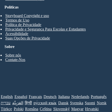
Políticas
Storyboard Copyright e uso
Termos de Uso
Política de Privacidade
Privacidade e Segurança Para Escolas e Estudantes
Acessibilidade
Suas Opções de Privacidade
Sobre
Sobre nós
Contate-Nos
English
Español
Français
Deutsch
Italiana
Nederlands
Português
Norsk
Suomi
Svenska
Dansk
ру́сский язы́к
हिन्दी
العَرَبِيَّة
עברית
Türkçe
Polski
Româna
Ceština
Slovenský
Magyar
Hrvatski