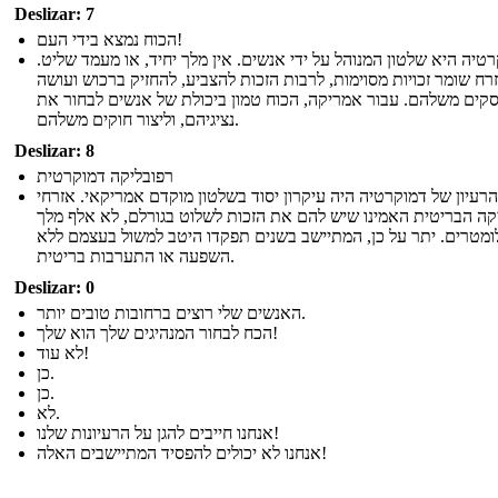
Deslizar: 7
הכוח נמצא בידי העם!
טיה היא שלטון המנוהל על ידי אנשים. אין מלך יחיד, או מעמד שליט.
רח שומר זכויות מסוימות, לרבות הזכות להצביע, להחזיק ברכוש ועושה
קים משלהם. עבור אמריקה, הכוח טמון ביכולת של אנשים לבחור את
נציגיהם, וליצור חוקים משלהם.
Deslizar: 8
רפובליקה דמוקרטית
הרעיון של דמוקרטיה היה עיקרון יסוד בשלטון מוקדם אמריקאי. אזרחי
ה הבריטית האמינו שיש להם את הזכות לשלוט בגורלם, לא אלף מלך
ומטרים. יתר על כן, המתיישב בשנים תפקדו היטב למשול בעצמם ללא
השפעה או התערבות בריטית.
Deslizar: 0
האנשים שלי רוצים ברחובות טובים יותר.
הכח לבחור המנהיגים שלך הוא שלך!
לא עוד!
כן.
כן.
לא.
אנחנו חייבים להגן על הרעיונות שלנו!
אנחנו לא יכולים להפסיד המתיישבים האלה!