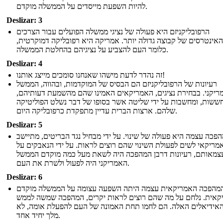
להיות השפעת מייסדים על הממשלה מוקדם.
Deslizar: 3
הרפובליקניזם היא פעולה של נציגי ממשלה הפועלים עבור הצרכים
האינטרסים של קבוצה גדולה יותר. אמריקה היא רפובליקה דמוקרטית,
כלומר העם להצביע על נציגיהם בהחלטת הממשלה.
Deslizar: 4
זה נהדר לדעת מישהו שאנחנו סומכים מייצג אותנו!
רעיונות של הרפובליקניזם הם הבסיס של המוקדמות, ובהווה, הממשל
ריקני. בבחירת נציגים, האמריקאים האמינו שהם מהשמעת דעותיהם,
ששות, ומחשבות על ידי שליטה אשר בסופו של דבר נשלט הפוליטיקה
שלהם. ארצות הברית עדיין מתפקדת כרפובליקה היום.
Deslizar: 5
פכה עצמה היא פעולה של שינוי. על ידי מבחיל נגד הבריטים, מתיישב
מריקאי לשים לפעולת השינוי שהם רוצים לראות. על ידי הנאבקים על
צמאותם, רעיונות דרבן המהפכה היה לשאת מעל כמה מוקדם הממשל
האמריקני היה לפעול ולשרת את העם.
Deslizar: 6
מהפכה האמריקאית עצמה היתה השפעה עצומה על הממשלה מוקדם
קאית. נלחם על מה שהם רוצים לראות יקרים, המהפכה שמשה לממש
אידיאלים האלה. הם לחמו תחת האמונה של העם להפעלת אומה, לא
מלך יחיד אחד.