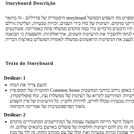
Storyboard Descrição
היסטוריה של פדרליזם - זה מתאר storyboard רשת ומפרט מה השפיע הממשל
קני מוקדם. רעיונות של כוח בידי העמים, זכויות טבעיות, ושליטת גורלם
 היו היבטים מרכזיים כדי כמה מוקדם ממשלה פתח באמריקה. סטודנטים
ו לנתח ולהסביר את הרעיונות השונים, אידיאולוגיות, והשפעות כי תבואנה
לעצב את הניסיונות הראשונים ממשלה לאומית הפועלים בארצות הברית.
Texto do Storyboard
Deslizar: 1
העם צריך את הכוח!
החוברת של תומס פיין Common Sense הופצה באופן נרחב ברחבי המושבות
ניות. המתיישב לקרוא על רעיונות של ממשלות נציג, כוח פופוליסטית,
כויות טבעיות שכלל לחיים, לחירות ולקניין. כל הרעיונות של פיין השפיע
מאוד הפרספקטיבות של אמריקה הקדומה.
Deslizar: 2
השכל הישר הייתה השפעה עצומה על המתיישבים המתגוררים מוקדם
. זה נתן להם רעיונות וחלומות של פועלים בארצם בתנאים שלהם. זה
ר אמונת זכויות טבעיות ואת קולו של עם מכתיב החוק. זה ילך על מנת