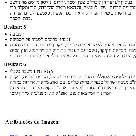
בניסיון לערער הן ליברלים צפון ושמרני דרום, ניקסון מיושם מה נחשב
טגית הדרום" שלו. למעשה, זה האט ביטול ההפרדה, תוך ומקלה כדי
ד בדרישות ביטול ההפרדה. הוא התנגד הסעות כאמצעי לסיום הפרדה
בבתי הספר.
Deslizar: 5
הסביבה
אנחנו צריכים לשמור על הסביבה!
זור להאט זיהום ולשמר אדמות שימור, ניקסון יצר את הסוכנות להגנת
בה. מבחינת חקיקה, ניקסון גם העביר את חוק האוויר הנקי, חוק המים
Deslizar: 6
משבר כלכלי ENERGY
ם המלחמה משתוללת במזרח התיכון בין ישראל, מצרים וסוריה, ניקסון
ב מגובה ישראל כבעלת ברית שלהם. עם זאת, מדינות אחרות במזרח
תיכון בקרוב אמברגו הסחר בנפט עם ארה"ב כקולקטיב המכונה ארגון
המדינות המייצאות נפט, אופ"ק או. אינפלציה ומיתון גרמו.
Atribuições da Imagem