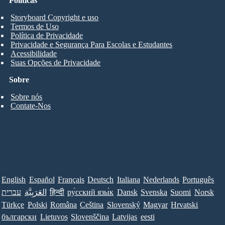
Políticas
Storyboard Copyright e uso
Termos de Uso
Política de Privacidade
Privacidade e Segurança Para Escolas e Estudantes
Acessibilidade
Suas Opções de Privacidade
Sobre
Sobre nós
Contate-Nos
English
Español
Français
Deutsch
Italiana
Nederlands
Português
Norsk
Suomi
Svenska
Dansk
ру́сский язы́к
हिन्दी
العَرَبِيَّة
עברית
Türkçe
Polski
Româna
Ceština
Slovenský
Magyar
Hrvatski
български
Lietuvos
Slovenščina
Latvijas
eesti