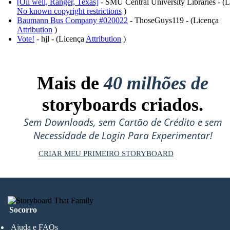
[Oil well, Ranger, Texas]
- SMU Central University Libraries - (
No known copyright restrictions
)
Baumann Bus Company #020022
- ThoseGuys119 - (Licença
Attribution
)
Vote!
- hjl - (Licença
Attribution
)
Mais de
40 milhões de
storyboards criados.
Sem Downloads, sem Cartão de Crédito e sem
Necessidade de Login Para Experimentar!
CRIAR MEU PRIMEIRO STORYBOARD
Socorro
Ajuda e FAQs