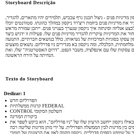
Storyboard Descrição
ון מדיניות פנים - ניצול תכנון גרף עכביש, תלמידים יהיו מתארים, להגדיר,
ר את מדיניות פנים ביוזמת ריצ'רד ניקסון במהלך כהונתו. סטודנטים יוכלו
בצע אנליזה וסינתזה איך ניקסון שנערך בענייני פנים. ייתכן שמורה מראש
ור את המדיניות עיקרית להגדיר מדיניות פנים שלו. פעילות זו ידגיש כיצד
ון עסקו בסוגיות המרכזיות של נשיאותו, כולל בנושאים חברתיים, התנועה
לחמתית, הכלכלה, ומה ניקסון בא מגדירים ניו פדרליזם. נושאים מוצעים
ם עסקות שלו עם אינפלציה, משבר הנפט, "דרום האסטרטגיה" שלו, ואת
הנחיתה על הירח הראשונה.
Texto do Storyboard
Deslizar: 1
הפדרליזם חדש
קרנות ממשלתיות FEDERAL
CONTROL השלטון המקומי
ביקורת המדינה
באילו ניקסון ייחשב הרעיון שלו של "ניו פדרליזם", הוא ביקש לשפר את
ים בין מדינות לבין הממשלה הפדרלית. על ידי מתן מדינות שליטה רבה
ר על שימוש כספים פדרליים, ניקסון מקווה לאזן את הרצונות של תומכי