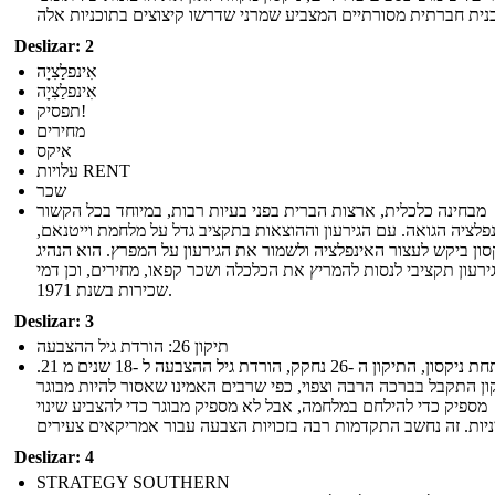
Deslizar: 2
אִינפלַצִיָה
אִינפלַצִיָה
תפסיק!
מחירים
איקס
עלויות RENT
שכר
מבחינה כלכלית, ארצות הברית בפני בעיות רבות, במיוחד בכל הקשור
פלציה הגואה. עם הגירעון וההוצאות בתקציב גדל על מלחמת וייטנאם,
סון ביקש לעצור האינפלציה ולשמור את הגירעון על המפרץ. הוא הנהיג
ירעון תקציבי לנסות להמריץ את הכלכלה ושכר קפאו, מחירים, וכן דמי
שכירות בשנת 1971.
Deslizar: 3
תיקון 26: הורדת גיל ההצבעה
תחת ניקסון, התיקון ה -26 נחקק, הורדת גיל ההצבעה ל -18 שנים מ 21.
ון התקבל בברכה הרבה וצפוי, כפי שרבים האמינו שאסור להיות מבוגר
מספיק כדי להילחם במלחמה, אבל לא מספיק מבוגר כדי להצביע שינוי
Deslizar: 4
STRATEGY SOUTHERN