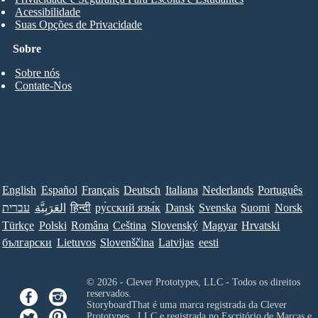
Acessibilidade
Suas Opções de Privacidade
Sobre
Sobre nós
Contate-Nos
English
Español
Français
Deutsch
Italiana
Nederlands
Português
עברית
العَرَبِيَّة
हिन्दी
ру́сский язы́к
Dansk
Svenska
Suomi
Norsk
Türkçe
Polski
Româna
Ceština
Slovenský
Magyar
Hrvatski
български
Lietuvos
Slovenščina
Latvijas
eesti
© 2026 - Clever Prototypes, LLC - Todos os direitos
reservados.
StoryboardThat é uma marca registrada da
Clever
Prototypes , LLC
e registrada no Escritório de Marcas e