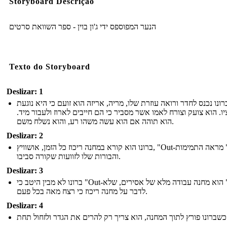
Storyboard Descrição
הנער המפוספס ידי ג'ון בוין - ספר השוואת סרטים
Texto do Storyboard
Deslizar: 1
רונו נכנס לחדר ורואה עוזרת שלו, מריה, אריזה הוא זועם כי היא נוגעת
יו. הוא צועק וצורח לאמו אשר מסביר כי הם חייבים לארוז ולעבור מיד
הוא תוהה אם הוא עשה משהו רע, והוא נשלח משם.
Deslizar: 2
ברונו הוא קורא במחנה ריכוז כל הזמן, אושוויץ, "Out-עם," מראה התמימות
והבורות שלו לזוועות שקורה סביבו.
Deslizar: 3
ברונו לא מבין היטב כי "Out-עם" הוא מחנה עבודה מלא של אסירים, שלא
לדבר על מחנה ריכוז כי רצח מאה בכל פעם.
Deslizar: 4
הגדר ולזחול תחת