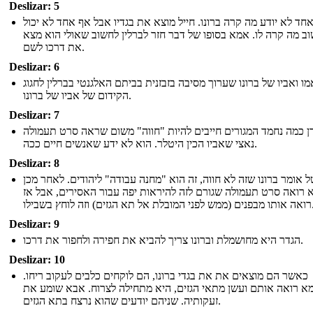
Deslizar: 5
חד לא יודע מה קרה ברונו. חייל מוצא את בגדיו אבל אף אחד לא יכול
ב מה קרה לו. אמא בסופו של דבר חזר לברלין לחשוב שאולי הוא מצא
את דרכו לשם.
Deslizar: 6
מו ואביו של ברונו שערוך מסיבה בזבזנית בביתם האלגנטי בברלין לחגוג
הקידום של אביו של ברונו.
Deslizar: 7
דן כמה נחמד המגורים חייבים להיות "חווה" משום שראה סרט תעמולה
נאצי שאביו הכין היטלר. הוא לא ידע שאנשים חיים ככה.
Deslizar: 8
ל אומר ברונו שזה לא חווה, זה הוא "מחנה עבודה" ליהודים. לאחר מכן
 רואה סרט תעמולה שגורם לזה להיראות יפה עבור האסירים, אבל אז
לת אל תא הגזים) וזה לוחץ בשבילו
Deslizar: 9
הגדר היא מחושמלת וברונו צריך להביא את חפירה ולחפור את דרכו.
Deslizar: 10
כאשר הם מוצאים את את בגדי ברונו, הם לוקחים כלבים לעקוב ריחו.
 רואה אותם ועשן מתאי הגזים, היא מתחילה לצרוח. אבא שומע את
זעקותיה. שניהם יודעים שהוא נרצח בתא הגזים.