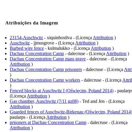
Atribuições da Imagem
23154-Auschwitz
- xiquinhosilva - (Licença
Attribution
)
Auschwitz
- jjmusgrove - (Licença
Attribution
)
Barbed wire fence
- kulmalukko - (Licença
Attribution
)
Dachau Concentration Camp
- dalecruse - (Licença
Attribution
)
Dachau Concentration Camp mass grave
- dalecruse - (Licença
Attribution
)
Dachau Concentration Camp prisoners
- dalecruse - (Licença
Attr
)
Dachau Concentration Camp workers
- dalecruse - (Licença
Attri
)
Fenced blocks at Auschwitz I (Oświęcim, Poland 2014)
- paularps
(Licença
Attribution
)
Gas chamber, Auschwitz (7/11 gz08)
- Ted and Jen - (Licença
Attribution
)
Guarded fences of Auschwitz-Birkenau (Oświęcim, Poland 2014
paularps - (Licença
Attribution
)
prisoners at Dachau Concentration Camp
- dalecruse - (Licença
Attribution
)